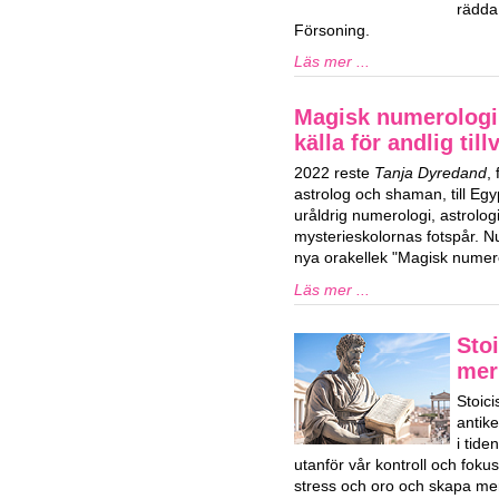
rädda
Försoning.
Läs mer ...
Magisk numerologi
källa för andlig till
2022 reste
Tanja Dyredand
,
astrolog och shaman, till Egy
uråldrig numerologi, astrolog
mysterieskolornas fotspår. Nu
nya orakellek "Magisk numero
Läs mer ...
Stoi
mer
Stoici
antik
i tid
utanför vår kontroll och fok
stress och oro och skapa mer