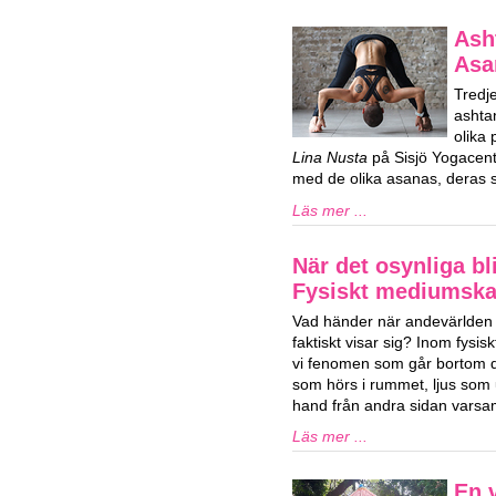
Ash
Asa
Tredj
ashta
olika
Lina Nusta
på Sisjö Yogacent
med de olika asanas, deras s
Läs mer ...
När det osynliga bli
Fysiskt mediumsk
Vad händer när andevärlden 
faktiskt visar sig? Inom fys
vi fenomen som går bortom de
som hörs i rummet, ljus som u
hand från andra sidan varsam
Läs mer ...
En v