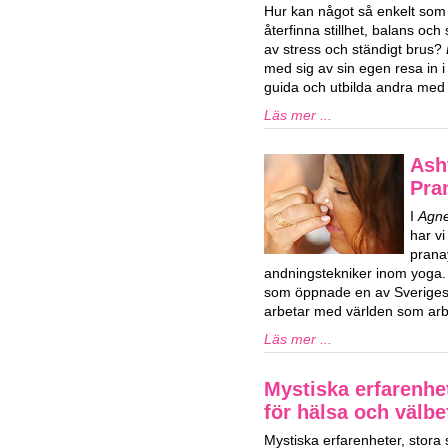
Hur kan något så enkelt som l
återfinna stillhet, balans och s
av stress och ständigt brus?
med sig av sin egen resa in i l
guida och utbilda andra med l
Läs mer ...
Ash
Pra
I
Agne
har vi
prana
andningstekniker inom yoga.
som öppnade en av Sveriges 
arbetar med världen som arbe
Läs mer ...
Mystiska erfarenhe
för hälsa och välb
Mystiska erfarenheter, stora