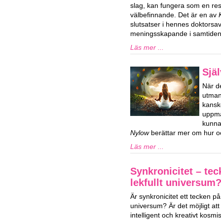
slag, kan fungera som en res
välbefinnande. Det är en av
slutsatser i hennes doktorsa
meningsskapande i samtiden
Läs mer ...
Själ
När de
utman
kansk
uppmä
kunna
Nylow
berättar mer om hur oc
Läs mer ...
Synkronicitet – tec
lekfullt universum
Är synkronicitet ett tecken på e
universum? Är det möjligt att v
intelligent och kreativt kosm