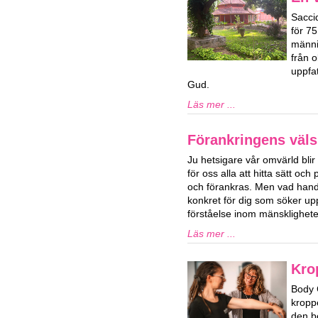
Sacci
för 7
männi
från o
uppfat
Gud.
Läs mer ...
Förankringens väls
Ju hetsigare vår omvärld blir 
för oss alla att hitta sätt och 
och förankras. Men vad hand
konkret för dig som söker upp
förståelse inom mänsklighet
Läs mer ...
Kro
Body 
kropp
den b