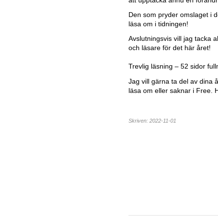
att upptäcka ännu en förändr
Den som pryder omslaget i 
läsa om i tidningen!
Avslutningsvis vill jag tacka
och läsare för det här året!
Trevlig läsning – 52 sidor fu
Jag vill gärna ta del av dina 
läsa om eller saknar i Free. 
Skriven: 2022-11-01