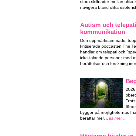
stora skillnader mellan olika
navigera bland olika esoteri
Autism och telepat
kommunikation
Den uppmärksammade, toppl
kritiserade podcasten The T
handlar om telepati och ”spe
icke-talande personer med a
berättelser och forskning i
Beg
2026 
obero
Trots
föran
bygger på möjligheternas fri
berättar mer.
Läs mer ...
Hästarna bjuder in t