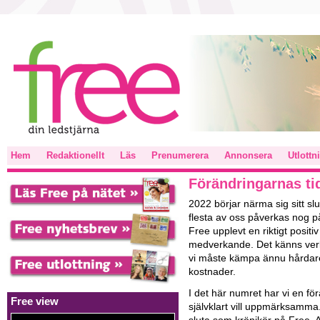
Hem
Redaktionellt
Läs
Prenumerera
Annonsera
Utlottn
Förändringarnas ti
2022 börjar närma sig sitt s
flesta av oss påverkas nog på 
Free upplevt en riktigt positi
medverkande. Det känns verkl
vi måste kämpa ännu hårdare 
kostnader.
I det här numret har vi en fö
Free view
självklart vill uppmärksamma