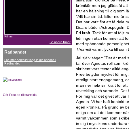
sluta som krönikör på Free.
krönikör men jag gläds åt att
har en hälsning till dig som l
"Allt har sin tid. Efter nio år 
Det har varit fint att få dela m
läsare både i Astrospegeln,
Fri kraft. Tack för att ni följt
Filmer
tidningen utan kommer att fort
Se andra filmer
med spännande personlighete
Thornell
varmt lycka till som t
Radbandet
Jai själv säger: "Det är med
Läs mer och/eller lägg in din annons i
tar över Agnetas roll som krö
Radbandet
skribent vars texter alltid en
Free betyder mycket för mig.
otroligt stort engagemang, 
man ner hela sin kraft för a
utveckling och varande. Det ä
Gör Free.se till startsida
För mig var det givet att Jai 
Agneta. Vi har haft kontakt u
egen krönika. På grund av be
eniga om att det kommer när d
varmt välkommen som skriben
in dig i mystikens underbara 