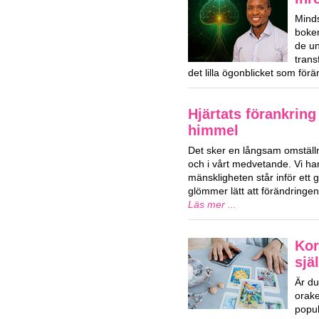
Mind
boken
de u
trans
det lilla ögonblicket som förä
Hjärtats förankring
himmel
Det sker en långsam omställn
och i vårt medvetande. Vi har
mänskligheten står inför ett g
glömmer lätt att förändringe
Läs mer ...
Kor
sjä
Är du
orake
popul