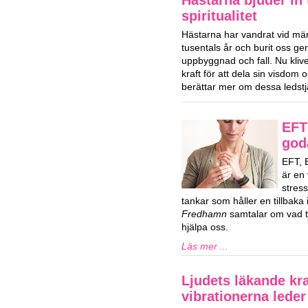
spiritualitet
Hästarna har vandrat vid män
tusentals år och burit oss ge
uppbyggnad och fall. Nu klive
kraft för att dela sin visdom
berättar mer om dessa ledstj
EFT 
god
EFT, 
är en 
stres
tankar som håller en tillbaka i
Fredhamn
samtalar om vad ta
hjälpa oss.
Läs mer ...
Ljudets läkande kra
vibrationerna lede