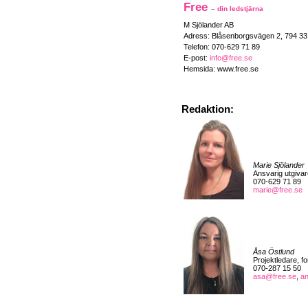
Free
– din ledstjärna
M Sjölander AB
Adress: Blåsenborgsvägen 2, 794 3
Telefon: 070-629 71 89
E-post:
info@free.se
Hemsida: www.free.se
Redaktion:
Marie Sjölander
Ansvarig utgivar
070-629 71 89
marie@free.se
Åsa Östlund
Projektledare, f
070-287 15 50
asa@free.se
,
a