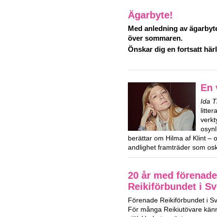
Ägarbyte!
Med anledning av ägarbyte
över sommaren.
Önskar dig en fortsatt hä
En 
Ida 
litte
verkt
osynl
berättar om Hilma af Klint – 
andlighet framträder som osk
20 år med förenade
Reikiförbundet i Sv
Förenade Reikiförbundet i Sver
För många Reikiutövare kän