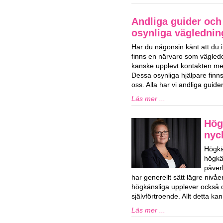
Andliga guider och 
osynliga vägledning
Har du någonsin känt att du i
finns en närvaro som vägled
kanske upplevt kontakten med
Dessa osynliga hjälpare finns 
oss. Alla har vi andliga guid
Läs mer ...
Hög
nyck
Högkä
högkän
påver
har generellt sätt lägre niv
högkänsliga upplever också o
självförtroende. Allt detta k
Läs mer ...