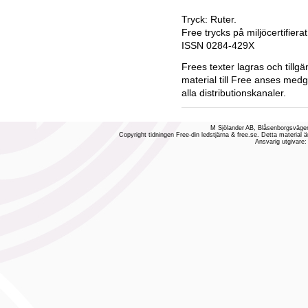
Tryck: Ruter.
Free trycks på miljöcertifiera
ISSN 0284-429X
Frees texter lagras och tillgä
material till Free anses medg
alla distributionskanaler.
M Sjölander AB, Blåsenborgsvägen
Copyright tidningen Free-din ledstjärna & free.se. Detta material ä
Ansvarig utgivare: