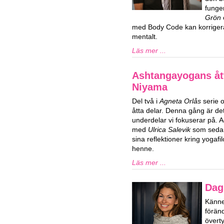
funge
Grön
med Body Code kan korrigera
mentalt.
Läs mer ...
Ashtangayogans ått
Niyama
Del två i
Agneta Orlås
serie 
åtta delar. Denna gång är d
underdelar vi fokuserar på. 
med
Ulrica Salevik
som sedan 
sina reflektioner kring yogaf
henne.
Läs mer ...
Dag
Känner
förän
överty