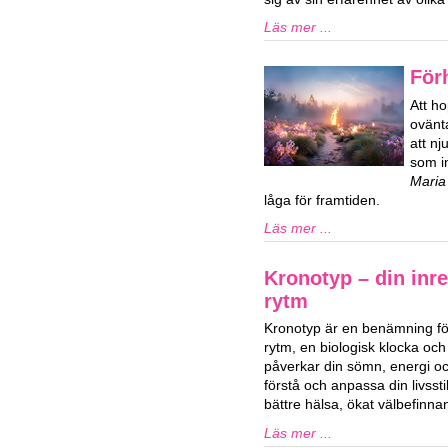
Läs mer ...
För
Att ho
ovänta
att n
som in
Maria
låga för framtiden.
Läs mer ...
Kronotyp – din inre
rytm
Kronotyp är en benämning för
rytm, en biologisk klocka och
påverkar din sömn, energi och
förstå och anpassa din livssti
bättre hälsa, ökat välbefinn
Läs mer ...