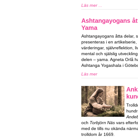
Läs mer ...
Ashtangayogans ått
Yama
Ashtangayogans åtta delar,
presenteras i en artikelserie,
värderingar, självreflektion, 
mental och själslig utvecklin
delen – yama. Agneta Orlå 
Ashtanga Yogashala i Göteb
Läs mer
Ank
kun
Trolld
hundr
Ande
och
Torbjörn Näs
vars efterf
med de tills nu okända närma
trolldom år 1669.