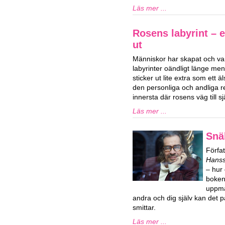
Läs mer ...
Rosens labyrint – 
ut
Människor har skapat och var
labyrinter oändligt länge men
sticker ut lite extra som ett 
den personliga och andliga 
innersta där rosens väg till s
Läs mer ...
Snä
Förfa
Hans
– hur 
boken 
uppma
andra och dig själv kan det p
smittar.
Läs mer ...