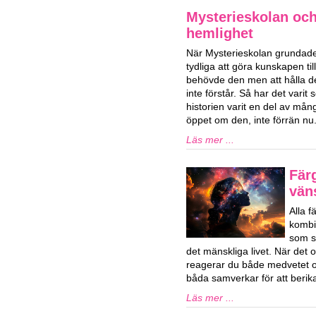
Mysterieskolan och
hemlighet
När Mysterieskolan grundade
tydliga att göra kunskapen ti
behövde den men att hålla d
inte förstår. Så har det vari
historien varit en del av mån
öppet om den, inte förrän nu
Läs mer ...
Fär
vän
Alla 
kombi
som sa
det mänskliga livet. När det o
reagerar du både medvetet 
båda samverkar för att berika 
Läs mer ...