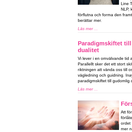
Line 
NLP, k
förflutna och forma den framti
berättar mer.
Läs mer ...
Paradigmskiftet til
dualitet
Vi lever i en omvälvande tid 
Parallellt sker det ett stort ski
riktningen att vända oss till o
vägledning och guidning. Ina
paradigmskiftet till gudomlig d
Läs mer ...
För
Att fö
förlå
ordet
mer n