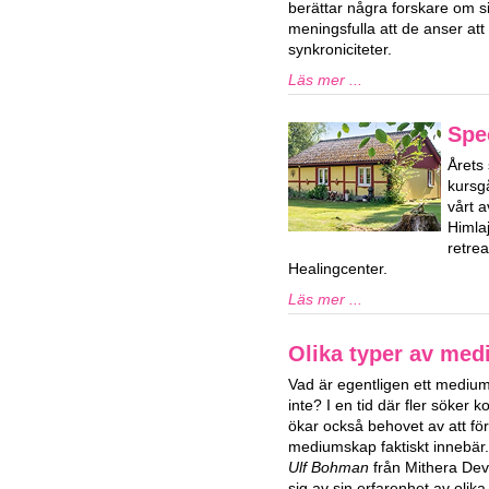
berättar några forskare om s
meningsfulla att de anser att
synkroniciteter.
Läs mer ...
Spe
Årets 
kursg
vårt a
Himla
retre
Healingcenter.
Läs mer ...
Olika typer av me
Vad är egentligen ett medium
inte? I en tid där fler söker 
ökar också behovet av att fö
mediumskap faktiskt innebär
Ulf Bohman
från Mithera De
sig av sin erfarenhet av oli