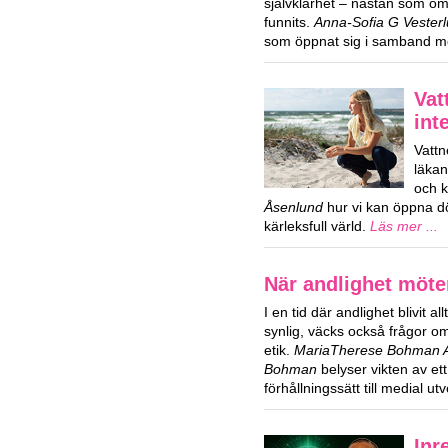
självklarhet – nästan som om 
funnits.
Anna-Sofia G Vester
som öppnat sig i samband m
Vat
int
Vattn
läka
och k
Åsenlund
hur vi kan öppna dör
kärleksfull värld.
Läs mer ...
När andlighet möte
I en tid där andlighet blivit al
synlig, väcks också frågor 
etik.
MariaTherese Bohman Ag
Bohman
belyser vikten av ett
förhållningssätt till medial ut
Inr