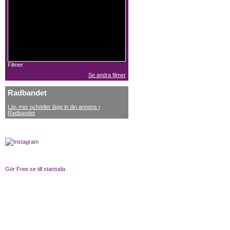
Filmer
Se andra filmer
Radbandet
Läs mer och/eller lägg in din annons i
Radbandet
Gör Free.se till startsida