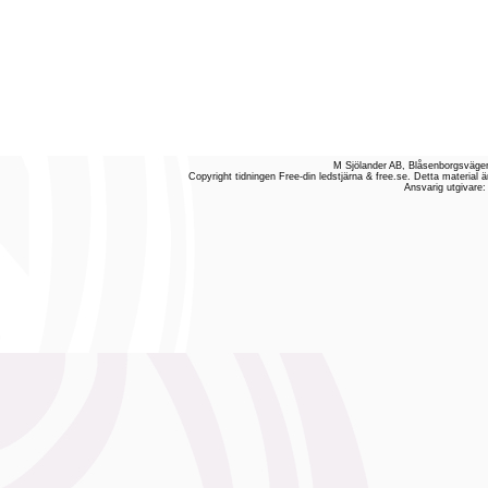
M Sjölander AB, Blåsenborgsvägen
Copyright tidningen Free-din ledstjärna & free.se. Detta material ä
Ansvarig utgivare: