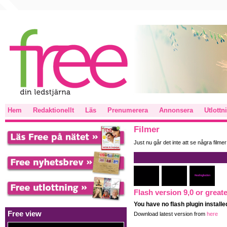
Hem
Redaktionellt
Läs
Prenumerera
Annonsera
Utlottn
Filmer
Just nu går det inte att se några filmer
Flash version 9,0 or greate
You have no flash plugin installe
Free view
Download latest version from
here