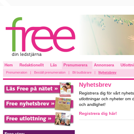
Hem
Redaktionellt
Läs
Prenumerera
Annonsera
Utlottn
Prenumeration
|
Beställ prenumeration
|
Bli budbärare
|
Nyhetsbrev
Nyhetsbrev
Registrera dig för vårt nyhet
utlottningar och nyheter om 
och andlighet!
Registrera dig här!