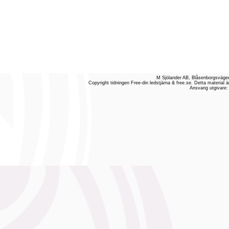
M Sjölander AB, Blåsenborgsvägen
Copyright tidningen Free-din ledstjärna & free.se. Detta material ä
Ansvarig utgivare: