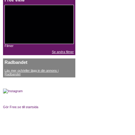
Free view
Filmer
Se andra filmer
Radbandet
Läs mer och/eller lägg in din annons i
Radbandet
Gör Free.se till startsida