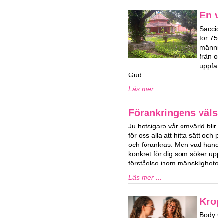
En v
Sacci
för 7
männi
från o
uppfat
Gud.
Läs mer ...
Förankringens väls
Ju hetsigare vår omvärld blir 
för oss alla att hitta sätt och 
och förankras. Men vad hand
konkret för dig som söker upp
förståelse inom mänsklighet
Läs mer ...
Kro
Body 