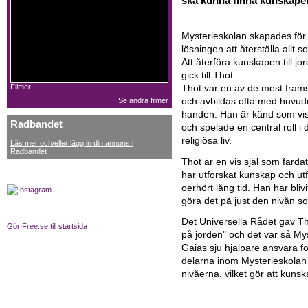
ska kunna finna kunskapen
Mysterieskolan skapades för 
lösningen att återställa allt s
Att återföra kunskapen till 
gick till Thot.
Filmer
Thot var en av de mest fram
Se andra filmer
och avbildas ofta med huvudet
handen. Han är känd som vis
Radbandet
och spelade en central roll i 
religiösa liv.
Läs mer och/eller lägg in din annons i
Radbandet
Thot är en vis själ som färda
har utforskat kunskap och 
oerhört lång tid. Han har bli
göra det på just den nivån 
Det Universella Rådet gav Th
Gör Free.se till startsida
på jorden" och det var så My
Gaias sju hjälpare ansvara fö
delarna inom Mysterieskolan ä
nivåerna, vilket gör att kuns