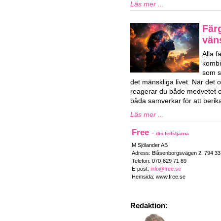
Läs mer ...
Fär
vän
Alla 
kombi
som sa
det mänskliga livet. När det o
reagerar du både medvetet 
båda samverkar för att berika 
Läs mer ...
Free
– din ledstjärna
M Sjölander AB
Adress: Blåsenborgsvägen 2, 794 3
Telefon: 070-629 71 89
E-post:
info@free.se
Hemsida: www.free.se
Redaktion: