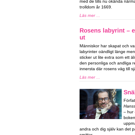
med de tills nu okända närma
trolldom år 1669.
Läs mer ...
Rosens labyrint – 
ut
Människor har skapat och var
labyrinter oändligt länge men
sticker ut lite extra som ett 
den personliga och andliga 
innersta där rosens väg till s
Läs mer ...
Snä
Förfa
Hans
– hur 
boken 
uppma
andra och dig själv kan det p
smittar.