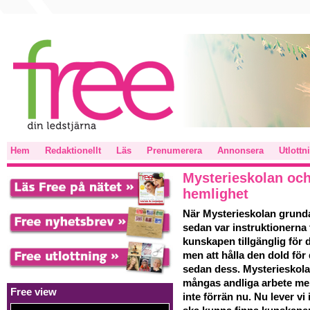
Hem
Redaktionellt
Läs
Prenumerera
Annonsera
Utlottn
Mysterieskolan och
hemlighet
När Mysterieskolan grund
sedan var instruktionerna 
kunskapen tillgänglig för
men att hålla den dold för 
sedan dess. Mysterieskola
mångas andliga arbete men
Free view
inte förrän nu. Nu lever vi