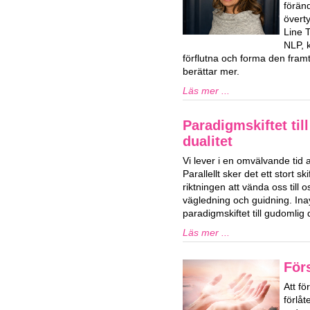
förän
överty
Line 
NLP, k
förflutna och forma den framti
berättar mer.
Läs mer ...
Paradigmskiftet til
dualitet
Vi lever i en omvälvande tid 
Parallellt sker det ett stort ski
riktningen att vända oss till o
vägledning och guidning. Ina
paradigmskiftet till gudomlig d
Läs mer ...
För
Att fö
förlå