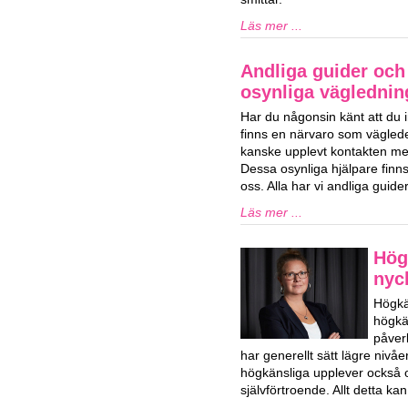
Läs mer ...
Andliga guider och 
osynliga vägledning
Har du någonsin känt att du i
finns en närvaro som vägled
kanske upplevt kontakten med
Dessa osynliga hjälpare finns 
oss. Alla har vi andliga guid
Läs mer ...
Hög
nyck
Högkä
högkän
påver
har generellt sätt lägre niv
högkänsliga upplever också o
självförtroende. Allt detta k