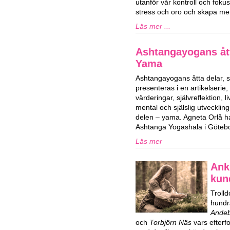
utanför vår kontroll och fok
stress och oro och skapa mer
Läs mer ...
Ashtangayogans ått
Yama
Ashtangayogans åtta delar,
presenteras i en artikelserie,
värderingar, självreflektion, 
mental och själslig utvecklin
delen – yama. Agneta Orlå 
Ashtanga Yogashala i Göteb
Läs mer
Ank
kun
Trolld
hundr
Ande
och
Torbjörn Näs
vars efterf