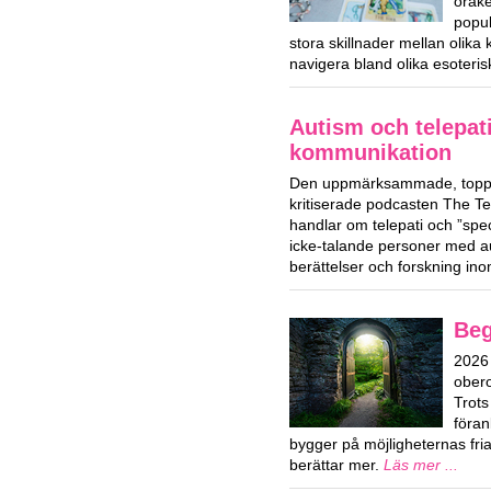
orake
popul
stora skillnader mellan olika
navigera bland olika esoteri
Autism och telepat
kommunikation
Den uppmärksammade, toppl
kritiserade podcasten The T
handlar om telepati och ”spe
icke-talande personer med a
berättelser och forskning i
Beg
2026 
obero
Trots
föran
bygger på möjligheternas fri
berättar mer.
Läs mer ...