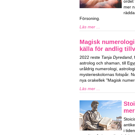
ordet
mer n
rädda
Försoning.
Läs mer ...
Magisk numerologi
källa för andlig till
2022 reste
Tanja Dyredand
,
astrolog och shaman, till Egy
uråldrig numerologi, astrolog
mysterieskolornas fotspår. Nu
nya orakellek "Magisk numero
Läs mer ...
Stoi
mer
Stoici
antik
i tid