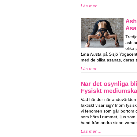
Läs mer ...
Ash
Asa
Tredj
ashta
olika
Lina Nusta
på Sisjö Yogacent
med de olika asanas, deras s
Läs mer ...
När det osynliga bli
Fysiskt mediumsk
Vad händer när andevärlden 
faktiskt visar sig? Inom fys
vi fenomen som går bortom de
som hörs i rummet, ljus som u
hand från andra sidan varsam
Läs mer ...