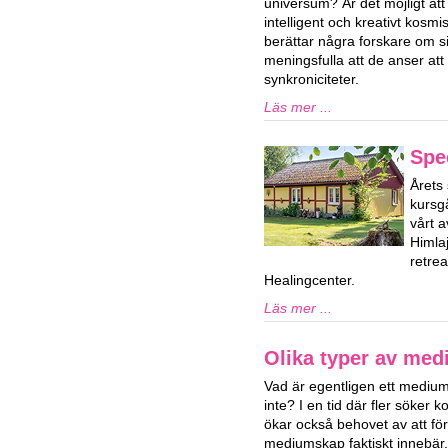
universum? Är det möjligt att v
intelligent och kreativt kosm
berättar några forskare om s
meningsfulla att de anser att
synkroniciteter.
Läs mer ...
Spe
Årets 
kursg
vårt a
Himla
retre
Healingcenter.
Läs mer ...
Olika typer av me
Vad är egentligen ett medium
inte? I en tid där fler söker 
ökar också behovet av att fö
mediumskap faktiskt innebär