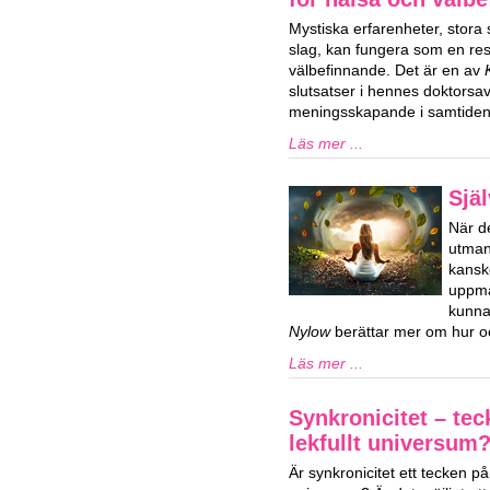
Mystiska erfarenheter, stora
slag, kan fungera som en res
välbefinnande. Det är en av
slutsatser i hennes doktorsa
meningsskapande i samtiden
Läs mer ...
Själ
När de
utman
kansk
uppmä
kunna
Nylow
berättar mer om hur oc
Läs mer ...
Synkronicitet – tec
lekfullt universum
Är synkronicitet ett tecken på e