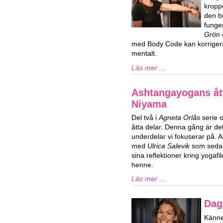
kropp
den b
funge
Grön
med Body Code kan korrigera
mentalt.
Läs mer ...
Ashtangayogans ått
Niyama
Del två i
Agneta Orlås
serie 
åtta delar. Denna gång är d
underdelar vi fokuserar på. 
med
Ulrica Salevik
som sedan 
sina reflektioner kring yogaf
henne.
Läs mer ...
Dag
Känner