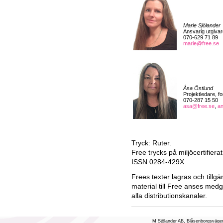
Marie Sjölander
Ansvarig utgivar
070-629 71 89
marie@free.se
Åsa Östlund
Projektledare, f
070-287 15 50
asa@free.se
,
a
Tryck: Ruter.
Free trycks på miljöcertifiera
ISSN 0284-429X
Frees texter lagras och tillgä
material till Free anses medg
alla distributionskanaler.
M Sjölander AB, Blåsenborgsvägen