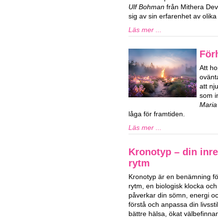
Ulf Bohman
från Mithera De
sig av sin erfarenhet av oli
Läs mer ...
För
Att ho
ovänta
att n
som in
Maria
låga för framtiden.
Läs mer ...
Kronotyp – din inre
rytm
Kronotyp är en benämning för
rytm, en biologisk klocka och
påverkar din sömn, energi och
förstå och anpassa din livssti
bättre hälsa, ökat välbefinn