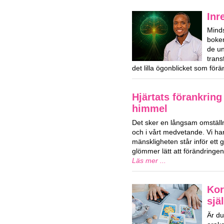
Inr
Mind
boken
de u
trans
det lilla ögonblicket som förä
Hjärtats förankring
himmel
Det sker en långsam omställn
och i vårt medvetande. Vi har
mänskligheten står inför ett g
glömmer lätt att förändringe
Läs mer ...
Kor
sjä
Är du