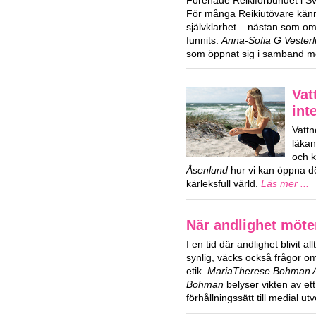
Förenade Reikiförbundet i Sver
För många Reikiutövare kän
självklarhet – nästan som om 
funnits.
Anna-Sofia G Vester
som öppnat sig i samband m
Vat
int
Vattn
läka
och k
Åsenlund
hur vi kan öppna dör
kärleksfull värld.
Läs mer ...
När andlighet möte
I en tid där andlighet blivit al
synlig, väcks också frågor 
etik.
MariaTherese Bohman Ag
Bohman
belyser vikten av ett
förhållningssätt till medial ut