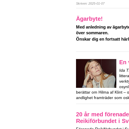
Skriven: 2025-01-07
Ägarbyte!
Med anledning av ägarbyte
över sommaren.
Önskar dig en fortsatt hä
En 
Ida 
litte
verkt
osynl
berättar om Hilma af Klint – 
andlighet framträder som osk
20 år med förenade
Reikiförbundet i Sv