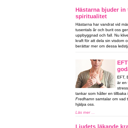
Hästarna bjuder in t
spiritualitet
Hästarna har vandrat vid män
tusentals år och burit oss ge
uppbyggnad och fall. Nu klive
kraft för att dela sin visdom
berättar mer om dessa ledstj
EFT 
god
EFT, 
är en 
stres
tankar som håller en tillbaka i
Fredhamn
samtalar om vad ta
hjälpa oss.
Läs mer ...
Ljudets läkande kra