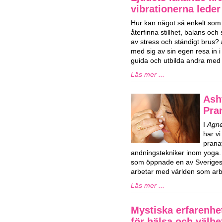
vibrationerna lede
Hur kan något så enkelt som l
återfinna stillhet, balans och s
av stress och ständigt brus?
med sig av sin egen resa in i l
guida och utbilda andra med l
Läs mer ...
Ash
Pra
I
Agne
har vi
prana
andningstekniker inom yoga.
som öppnade en av Sveriges 
arbetar med världen som arbe
Läs mer ...
Mystiska erfarenhe
för hälsa och välb