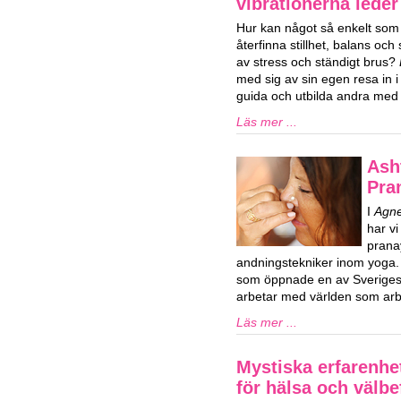
vibrationerna lede
Hur kan något så enkelt som l
återfinna stillhet, balans och s
av stress och ständigt brus?
med sig av sin egen resa in i l
guida och utbilda andra med l
Läs mer ...
Ash
Pra
I
Agne
har vi
prana
andningstekniker inom yoga.
som öppnade en av Sveriges 
arbetar med världen som arbe
Läs mer ...
Mystiska erfarenhe
för hälsa och välb