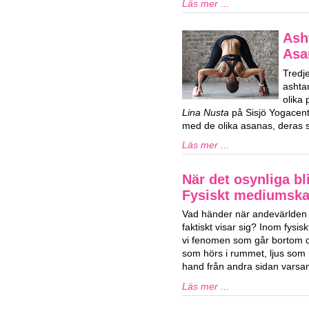
Läs mer ...
Ash
Asa
Tredj
ashta
olika
Lina Nusta
på Sisjö Yogacent
med de olika asanas, deras s
Läs mer ...
När det osynliga bli
Fysiskt mediumsk
Vad händer när andevärlden 
faktiskt visar sig? Inom fys
vi fenomen som går bortom de
som hörs i rummet, ljus som u
hand från andra sidan varsam
Läs mer ...