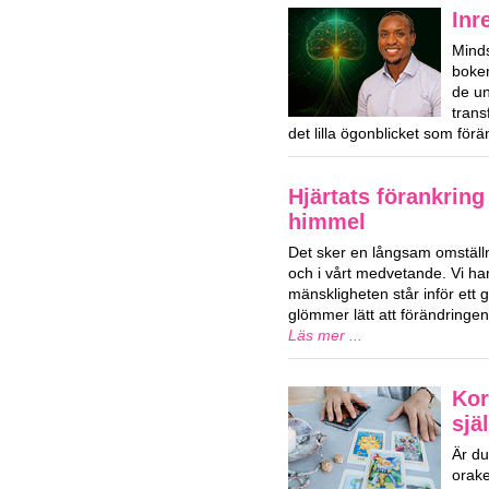
Inr
Mind
boken
de u
trans
det lilla ögonblicket som förä
Hjärtats förankring
himmel
Det sker en långsam omställn
och i vårt medvetande. Vi har
mänskligheten står inför ett g
glömmer lätt att förändringe
Läs mer ...
Kor
sjä
Är du
orake