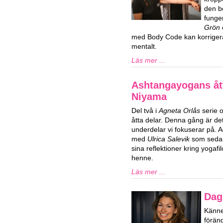
den b
funge
Grön
med Body Code kan korrigera
mentalt.
Läs mer ...
Ashtangayogans ått
Niyama
Del två i
Agneta Orlås
serie 
åtta delar. Denna gång är d
underdelar vi fokuserar på. 
med
Ulrica Salevik
som sedan 
sina reflektioner kring yogaf
henne.
Läs mer ...
Dag
Känner
förän