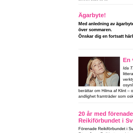
Ägarbyte!
Med anledning av ägarbyte
över sommaren.
Önskar dig en fortsatt hä
En 
Ida 
litte
verkt
osynl
berättar om Hilma af Klint – 
andlighet framträder som osk
20 år med förenade
Reikiförbundet i Sv
Förenade Reikiförbundet i Sver