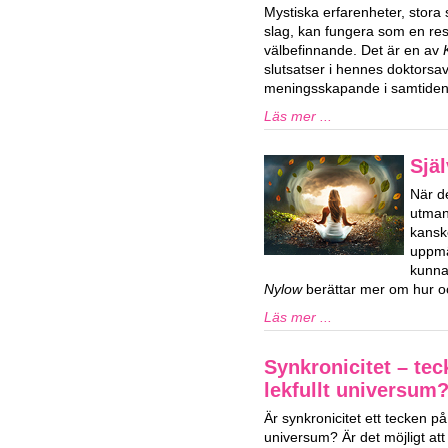
Mystiska erfarenheter, stora
slag, kan fungera som en res
välbefinnande. Det är en av
slutsatser i hennes doktorsa
meningsskapande i samtiden
Läs mer ...
Själ
När de
utman
kansk
uppmä
kunna
Nylow
berättar mer om hur oc
Läs mer ...
Synkronicitet – tec
lekfullt universum
Är synkronicitet ett tecken på e
universum? Är det möjligt att v