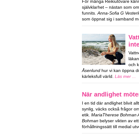
För många Reikiutövare kän
självklarhet – nästan som om 
funnits.
Anna-Sofia G Vester
som öppnat sig i samband m
Vat
int
Vattn
läka
och k
Åsenlund
hur vi kan öppna dör
kärleksfull värld.
Läs mer ...
När andlighet möte
I en tid där andlighet blivit al
synlig, väcks också frågor 
etik.
MariaTherese Bohman Ag
Bohman
belyser vikten av ett
förhållningssätt till medial ut