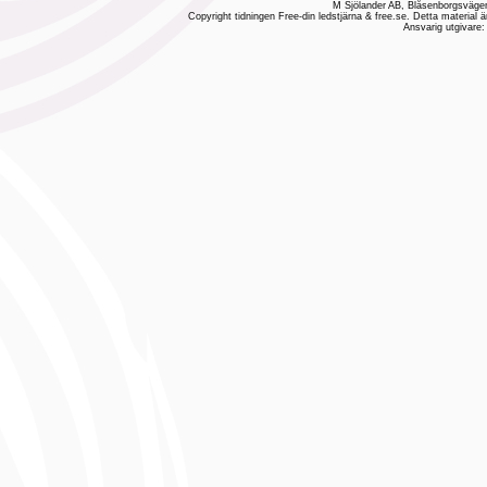
M Sjölander AB, Blåsenborgsvägen
Copyright tidningen Free-din ledstjärna & free.se. Detta material ä
Ansvarig utgivare: