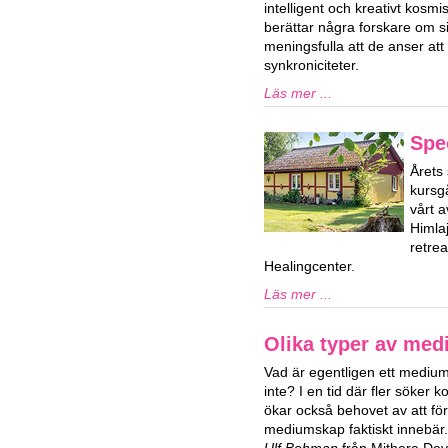
intelligent och kreativt kosm
berättar några forskare om s
meningsfulla att de anser att
synkroniciteter.
Läs mer ...
Spe
Årets 
kursg
vårt a
Himla
retre
Healingcenter.
Läs mer ...
Olika typer av me
Vad är egentligen ett medium
inte? I en tid där fler söker 
ökar också behovet av att fö
mediumskap faktiskt innebär