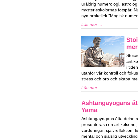
uråldrig numerologi, astrolog
mysterieskolornas fotspår. Nu
nya orakellek "Magisk numero
Läs mer ...
Stoi
mer
Stoici
antik
i tid
utanför vår kontroll och fok
stress och oro och skapa mer
Läs mer ...
Ashtangayogans ått
Yama
Ashtangayogans åtta delar,
presenteras i en artikelserie,
värderingar, självreflektion, 
mental och själslig utvecklin