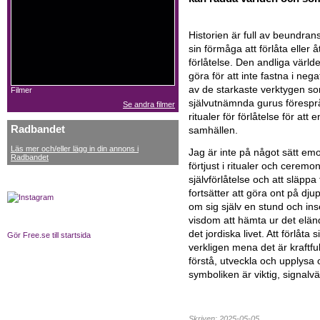
Historien är full av beundra
sin förmåga att förlåta eller 
förlåtelse. Den andliga värl
göra för att inte fastna i neg
av de starkaste verktygen s
Filmer
självutnämnda gurus föresprå
Se andra filmer
ritualer för förlåtelse för at
Radbandet
samhällen.
Läs mer och/eller lägg in din annons i
Jag är inte på något sätt emo
Radbandet
förtjust i ritualer och cerem
självförlåtelse och att släpp
fortsätter att göra ont på djupe
om sig själv en stund och in
visdom att hämta ur det eländ
det jordiska livet. Att förlåta
Gör Free.se till startsida
verkligen mena det är kraftful
förstå, utveckla och upplysa o
symboliken är viktig, signalvär
Skriven: 2025-05-05