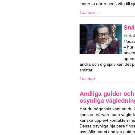
innersta där rosens väg till s
Läs mer ...
Snä
Förfa
Hans
– hur 
boken 
uppma
andra och dig själv kan det p
smittar.
Läs mer ...
Andliga guider och 
osynliga vägledning
Har du någonsin känt att du i
finns en närvaro som vägled
kanske upplevt kontakten med
Dessa osynliga hjälpare finns 
oss. Alla har vi andliga guid