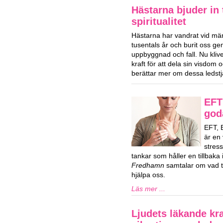
Hästarna bjuder in t
spiritualitet
Hästarna har vandrat vid män
tusentals år och burit oss ge
uppbyggnad och fall. Nu klive
kraft för att dela sin visdom
berättar mer om dessa ledstj
EFT 
god
EFT, 
är en 
stres
tankar som håller en tillbaka i
Fredhamn
samtalar om vad ta
hjälpa oss.
Läs mer ...
Ljudets läkande kra