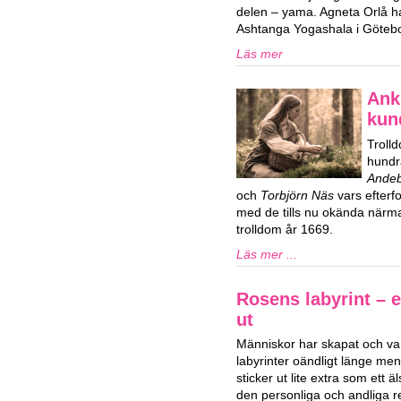
delen – yama. Agneta Orlå 
Ashtanga Yogashala i Göteb
Läs mer
Ank
kun
Trolld
hundr
Ande
och
Torbjörn Näs
vars efterf
med de tills nu okända närma
trolldom år 1669.
Läs mer ...
Rosens labyrint – 
ut
Människor har skapat och var
labyrinter oändligt länge men
sticker ut lite extra som ett 
den personliga och andliga 