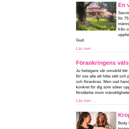
En v
Sacci
för 7
männi
från o
uppfat
Gud.
Läs mer ...
Förankringens väls
Ju hetsigare vår omvärld blir 
för oss alla att hitta sätt och 
och förankras. Men vad hand
konkret för dig som söker upp
förståelse inom mänsklighet
Läs mer ...
Kro
Body 
kropp