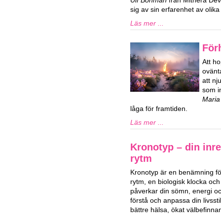
Ulf Bohman
från Mithera De
sig av sin erfarenhet av oli
Läs mer ...
För
Att ho
ovänta
att n
som in
Maria
låga för framtiden.
Läs mer ...
Kronotyp – din inre
rytm
Kronotyp är en benämning för
rytm, en biologisk klocka och
påverkar din sömn, energi och
förstå och anpassa din livssti
bättre hälsa, ökat välbefinn