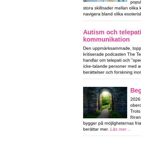
popul
stora skillnader mellan olika
navigera bland olika esoteri
Autism och telepat
kommunikation
Den uppmärksammade, toppl
kritiserade podcasten The T
handlar om telepati och ”spe
icke-talande personer med a
berättelser och forskning i
Beg
2026 
obero
Trots
föran
bygger på möjligheternas fri
berättar mer.
Läs mer ...