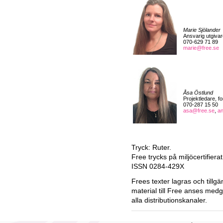
Marie Sjölander
Ansvarig utgivar
070-629 71 89
marie@free.se
Åsa Östlund
Projektledare, f
070-287 15 50
asa@free.se
,
a
Tryck: Ruter.
Free trycks på miljöcertifiera
ISSN 0284-429X
Frees texter lagras och tillgä
material till Free anses medg
alla distributionskanaler.