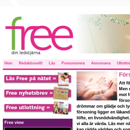
Hem
Redaktionellt
Läs
Prenumerera
Annonsera
Utlottn
För
Att f
Men o
mot f
förso
drömmar om glädje och lyck
försoning ligger en läkande 
löfte, en livsnödvändighet.
Free view
vi alla är värda. Läs mer n
kan rädda världen och som