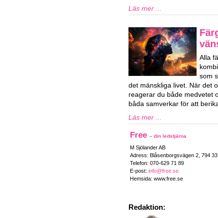
Läs mer ...
Fär
vän
Alla 
kombi
som sa
det mänskliga livet. När det o
reagerar du både medvetet 
båda samverkar för att berika 
Läs mer ...
Free
– din ledstjärna
M Sjölander AB
Adress: Blåsenborgsvägen 2, 794 3
Telefon: 070-629 71 89
E-post:
info@free.se
Hemsida: www.free.se
Redaktion: