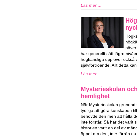
Läs mer ...
Hög
nyck
Högkä
högkän
påver
har generellt sätt lägre niv
högkänsliga upplever också o
självförtroende. Allt detta k
Läs mer ...
Mysterieskolan och
hemlighet
När Mysterieskolan grundade
tydliga att göra kunskapen ti
behövde den men att hålla d
inte förstår. Så har det vari
historien varit en del av mån
öppet om den, inte förrän nu