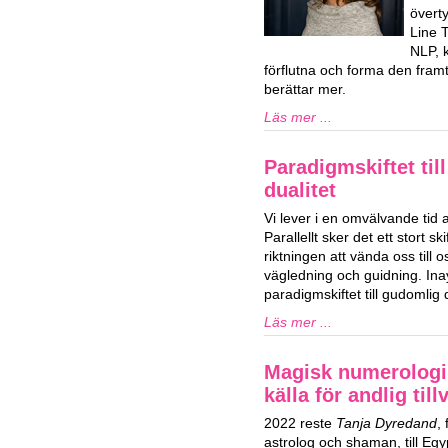
överty
Line 
NLP, k
förflutna och forma den framti
berättar mer.
Läs mer ...
Paradigmskiftet til
dualitet
Vi lever i en omvälvande tid 
Parallellt sker det ett stort ski
riktningen att vända oss till o
vägledning och guidning. Ina
paradigmskiftet till gudomlig d
Läs mer ...
Magisk numerologi
källa för andlig till
2022 reste
Tanja Dyredand
,
astrolog och shaman, till Egy