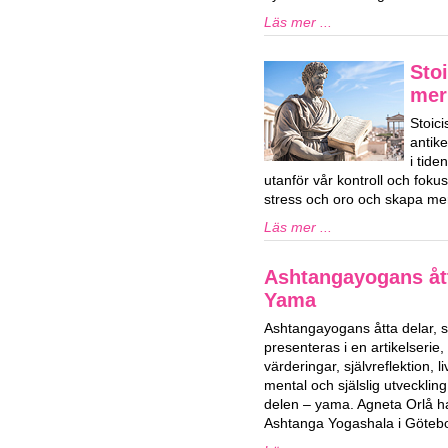
Läs mer ...
Stoi
mer
Stoici
antik
i tid
utanför vår kontroll och fok
stress och oro och skapa mer
Läs mer ...
Ashtangayogans ått
Yama
Ashtangayogans åtta delar,
presenteras i en artikelserie,
värderingar, självreflektion, 
mental och själslig utvecklin
delen – yama. Agneta Orlå 
Ashtanga Yogashala i Göteb