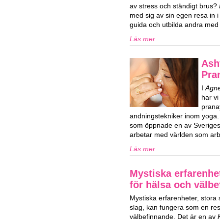
av stress och ständigt brus?
med sig av sin egen resa in i l
guida och utbilda andra med l
Läs mer ...
Ash
Pra
I
Agne
har vi
prana
andningstekniker inom yoga.
som öppnade en av Sveriges 
arbetar med världen som arbe
Läs mer ...
Mystiska erfarenhe
för hälsa och välb
Mystiska erfarenheter, stora
slag, kan fungera som en res
välbefinnande. Det är en av