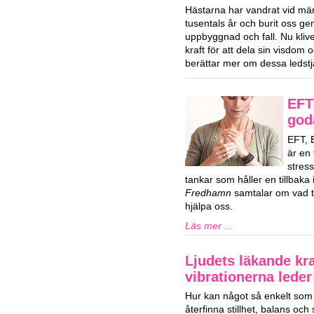
Hästarna har vandrat vid män
tusentals år och burit oss ge
uppbyggnad och fall. Nu klive
kraft för att dela sin visdom
berättar mer om dessa ledstj
EFT 
god
EFT, 
är en 
stres
tankar som håller en tillbaka i
Fredhamn
samtalar om vad ta
hjälpa oss.
Läs mer ...
Ljudets läkande kra
vibrationerna lede
Hur kan något så enkelt som l
återfinna stillhet, balans och s