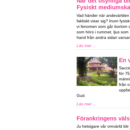
När det osynliga bli
Fysiskt mediumsk
Vad händer när andevärlden 
faktiskt visar sig? Inom fys
vi fenomen som går bortom de
som hörs i rummet, ljus som u
hand från andra sidan varsam
Läs mer ...
En v
Sacci
för 7
männi
från o
uppfat
Gud.
Läs mer ...
Förankringens väls
Ju hetsigare vår omvärld blir 