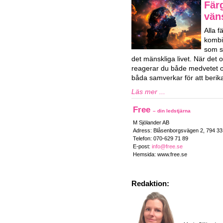
Fär
vän
Alla 
kombi
som sa
det mänskliga livet. När det o
reagerar du både medvetet 
båda samverkar för att berika 
Läs mer ...
Free
– din ledstjärna
M Sjölander AB
Adress: Blåsenborgsvägen 2, 794 3
Telefon: 070-629 71 89
E-post:
info@free.se
Hemsida: www.free.se
Redaktion: