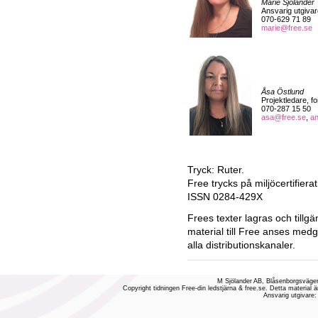
Marie Sjölander
Ansvarig utgivar
070-629 71 89
marie@free.se
Åsa Östlund
Projektledare, f
070-287 15 50
asa@free.se
,
a
Tryck: Ruter.
Free trycks på miljöcertifiera
ISSN 0284-429X
Frees texter lagras och tillgä
material till Free anses medg
alla distributionskanaler.
M Sjölander AB, Blåsenborgsvägen
Copyright tidningen Free-din ledstjärna & free.se. Detta material ä
Ansvarig utgivare: