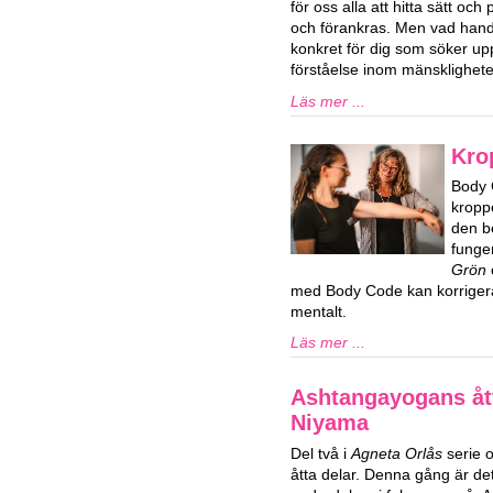
för oss alla att hitta sätt och 
och förankras. Men vad hand
konkret för dig som söker upp
förståelse inom mänsklighet
Läs mer ...
Kro
Body 
kropp
den b
funge
Grön
med Body Code kan korrigera
mentalt.
Läs mer ...
Ashtangayogans ått
Niyama
Del två i
Agneta Orlås
serie 
åtta delar. Denna gång är d