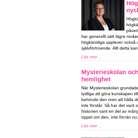
Hög
nyck
Högkä
högkän
påver
har generellt sätt lägre niv
högkänsliga upplever också o
självförtroende. Allt detta k
Läs mer ...
Mysterieskolan och
hemlighet
När Mysterieskolan grundade
tydliga att göra kunskapen ti
behövde den men att hålla d
inte förstår. Så har det vari
historien varit en del av mån
öppet om den, inte förrän nu
Läs mer ...