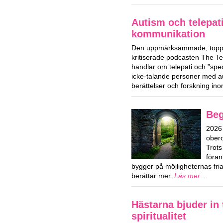
Autism och telepat
kommunikation
Den uppmärksammade, toppl
kritiserade podcasten The T
handlar om telepati och ”spe
icke-talande personer med a
berättelser och forskning i
Beg
2026 
obero
Trots
föran
bygger på möjligheternas fri
berättar mer.
Läs mer ...
Hästarna bjuder in t
spiritualitet