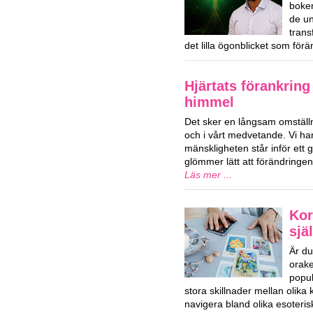
boken
de u
trans
det lilla ögonblicket som förä
Hjärtats förankring
himmel
Det sker en långsam omställn
och i vårt medvetande. Vi har
mänskligheten står inför ett g
glömmer lätt att förändringe
Läs mer ...
Kor
sjä
Är du
orake
popul
stora skillnader mellan olika
navigera bland olika esoteri