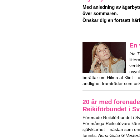
Med anledning av ägarbyte
över sommaren.
Önskar dig en fortsatt hä
En 
Ida 
litte
verkt
osynl
berättar om Hilma af Klint – 
andlighet framträder som osk
20 år med förenade
Reikiförbundet i Sv
Förenade Reikiförbundet i Sver
För många Reikiutövare kän
självklarhet – nästan som om 
funnits.
Anna-Sofia G Vester