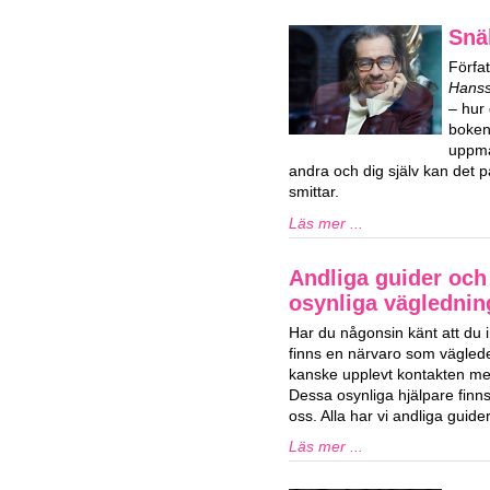
Snä
Förfa
Hans
– hur 
boken 
uppma
andra och dig själv kan det p
smittar.
Läs mer ...
Andliga guider och 
osynliga vägledning
Har du någonsin känt att du i
finns en närvaro som vägled
kanske upplevt kontakten med
Dessa osynliga hjälpare finns 
oss. Alla har vi andliga guid
Läs mer ...