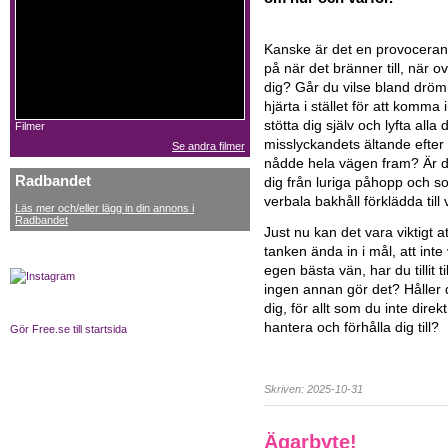
Kanske är det en provoceran
på när det bränner till, när o
dig? Går du vilse bland drömm
hjärta i stället för att komma 
stötta dig själv och lyfta alla
Filmer
misslyckandets ältande efter
Se andra filmer
nådde hela vägen fram? Är 
Radbandet
dig från luriga påhopp och 
verbala bakhåll förklädda till
Läs mer och/eller lägg in din annons i
Radbandet
Just nu kan det vara viktigt att
tanken ända in i mål, att int
egen bästa vän, har du tillit ti
ingen annan gör det? Håller d
dig, för allt som du inte dir
hantera och förhålla dig till?
Gör Free.se till startsida
Skriven: 2025-10-31
Ägarbyte!