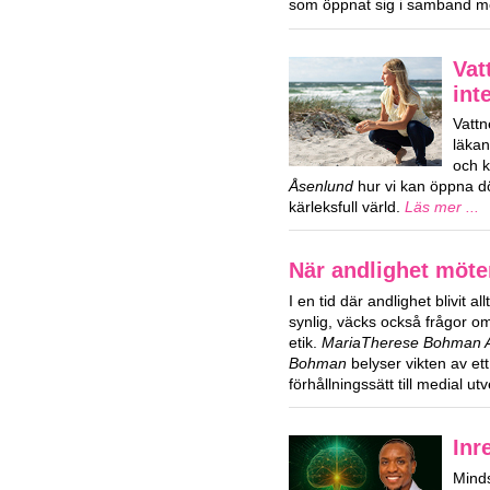
som öppnat sig i samband m
Vat
int
Vattn
läka
och k
Åsenlund
hur vi kan öppna dör
kärleksfull värld.
Läs mer ...
När andlighet möte
I en tid där andlighet blivit al
synlig, väcks också frågor 
etik.
MariaTherese Bohman Ag
Bohman
belyser vikten av ett
förhållningssätt till medial ut
Inr
Mind