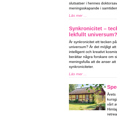
slutsatser i hennes doktorsa
meningsskapande i samtiden
Läs mer ...
Synkronicitet – tec
lekfullt universum
Är synkronicitet ett tecken på e
universum? Är det möjligt att v
intelligent och kreativt kosm
berättar några forskare om s
meningsfulla att de anser att
synkroniciteter.
Läs mer ...
Spe
Årets 
kursg
vårt a
Himla
retre