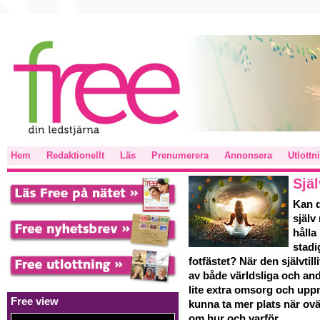
Hem
Redaktionellt
Läs
Prenumerera
Annonsera
Utlottn
Själ
Kan d
själv
hålla
stadi
fotfästet? När den självtil
av både världsliga och an
lite extra omsorg och upp
Free view
kunna ta mer plats när ov
om hur och varför.