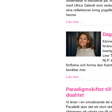
underdelar vi fokuserar på. 
med
Ulrica Salevik
som sedan 
sina reflektioner kring yogaf
henne.
Läs mer ...
Dag
Känner
förän
överty
Line 
NLP, k
förflutna och forma den framti
berättar mer.
Läs mer ...
Paradigmskiftet til
dualitet
Vi lever i en omvälvande tid 
Parallellt sker det ett stort ski
riktningen att vända oss till o