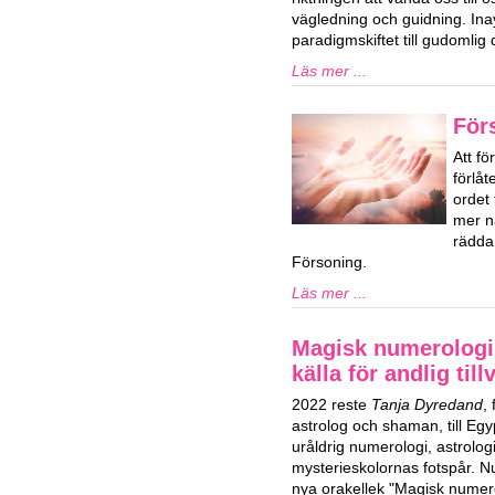
vägledning och guidning. Ina
paradigmskiftet till gudomlig d
Läs mer ...
För
Att fö
förlå
ordet
mer n
rädda
Försoning.
Läs mer ...
Magisk numerologi
källa för andlig till
2022 reste
Tanja Dyredand
,
astrolog och shaman, till Egy
uråldrig numerologi, astrolog
mysterieskolornas fotspår. Nu
nya orakellek "Magisk numero