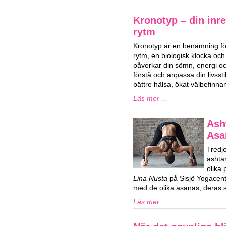
Kronotyp – din inre
rytm
Kronotyp är en benämning för
rytm, en biologisk klocka och
påverkar din sömn, energi och
förstå och anpassa din livssti
bättre hälsa, ökat välbefinn
Läs mer ...
Ash
Asa
Tredj
ashta
olika
Lina Nusta
på Sisjö Yogacent
med de olika asanas, deras s
Läs mer ...