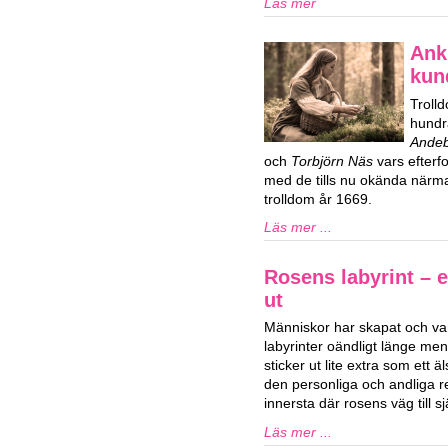
Läs mer
Ank
kun
Trolld
hundr
Ande
och
Torbjörn Näs
vars efterf
med de tills nu okända närma
trolldom år 1669.
Läs mer ...
Rosens labyrint – 
ut
Människor har skapat och var
labyrinter oändligt länge men
sticker ut lite extra som ett 
den personliga och andliga 
innersta där rosens väg till s
Läs mer ...