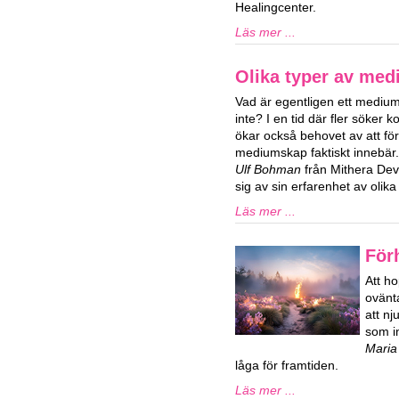
Healingcenter.
Läs mer ...
Olika typer av me
Vad är egentligen ett medium
inte? I en tid där fler söker 
ökar också behovet av att fö
mediumskap faktiskt innebär
Ulf Bohman
från Mithera De
sig av sin erfarenhet av oli
Läs mer ...
För
Att ho
ovänta
att n
som in
Maria
låga för framtiden.
Läs mer ...