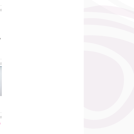
31
e
31
31
a