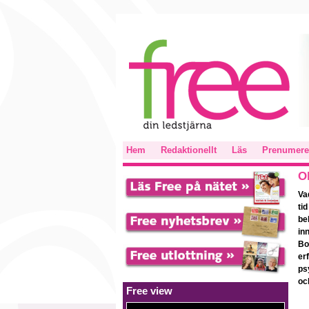
Hem
Redaktionellt
Läs
Prenumere
O
Va
ti
be
in
Bo
er
ps
oc
Free view