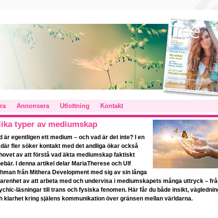
ra
Annonsera
Utlottning
Kontakt
lika typer av mediumskap
d är egentligen ett medium – och vad är det inte? I en
d där fler söker kontakt med det andliga ökar också
hovet av att förstå vad äkta mediumskap faktiskt
nebär. I denna artikel delar MariaTherese och Ulf
hman från Mithera Development med sig av sin långa
farenhet av att arbeta med och undervisa i mediumskapets många uttryck – fr
ychic-läsningar till trans och fysiska fenomen. Här får du både insikt, väglednin
h klarhet kring själens kommunikation över gränsen mellan världarna.