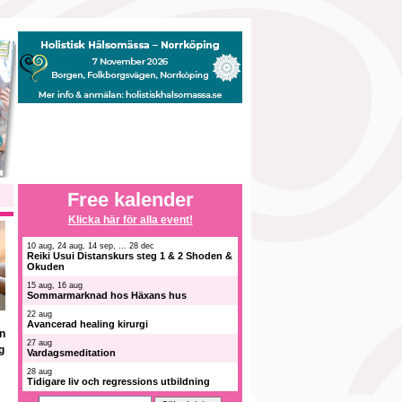
Free kalender
Klicka här för alla event!
10 aug, 24 aug, 14 sep, ... 28 dec
Reiki Usui Distanskurs steg 1 & 2 Shoden &
Okuden
15 aug, 16 aug
Sommarmarknad hos Häxans hus
22 aug
Avancerad healing kirurgi
ån
27 aug
g
Vardagsmeditation
28 aug
Tidigare liv och regressions utbildning