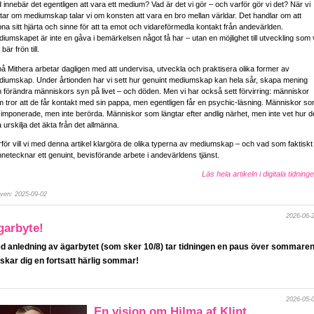
 innebär det egentligen att vara ett medium? Vad är det vi gör – och varför gör vi det? När vi
tar om mediumskap talar vi om konsten att vara en bro mellan världar. Det handlar om att
na sitt hjärta och sinne för att ta emot och vidareförmedla kontakt från andevärlden.
iumskapet är inte en gåva i bemärkelsen något få har – utan en möjlighet till utveckling som 
 bär frön till.
på Mithera arbetar dagligen med att undervisa, utveckla och praktisera olika former av
iumskap. Under årtionden har vi sett hur genuint mediumskap kan hela sår, skapa mening
 förändra människors syn på livet – och döden. Men vi har också sett förvirring: människor
 tror att de får kontakt med sin pappa, men egentligen får en psychic-läsning. Människor s
r imponerade, men inte berörda. Människor som längtar efter andlig närhet, men inte vet hur d
 urskilja det äkta från det allmänna.
för vill vi med denna artikel klargöra de olika typerna av mediumskap – och vad som faktiskt
netecknar ett genuint, bevisförande arbete i andevärldens tjänst.
Läs hela artikeln i digitala tidning
iven: 2025-09-02
2026-06-
garbyte!
d anledning av ägarbytet (som sker 10/8) tar tidningen en paus över sommaren
skar dig en fortsatt härlig sommar!
2026-05-
En vision om Hilma af Klint