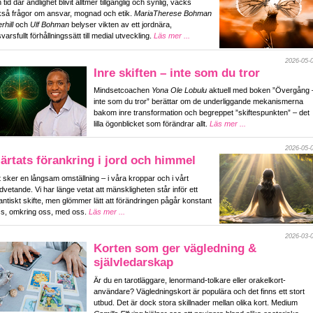
n tid där andlighet blivit alltmer tillgänglig och synlig, väcks
så frågor om ansvar, mognad och etik.
MariaTherese Bohman
rhill
och
Ulf Bohman
belyser vikten av ett jordnära,
varsfullt förhållningssätt till medial utveckling.
Läs mer ...
2026-05-
Inre skiften – inte som du tror
Mindsetcoachen
Yona Ole Lobulu
aktuell med boken ”Övergång 
inte som du tror” berättar om de underliggande mekanismerna
bakom inre transformation och begreppet ”skiftespunkten” – det
lilla ögonblicket som förändrar allt.
Läs mer ...
2026-05-
ärtats förankring i jord och himmel
 sker en långsam omställning – i våra kroppar och i vårt
vetande. Vi har länge vetat att mänskligheten står inför ett
antiskt skifte, men glömmer lätt att förändringen pågår konstant
ss, omkring oss, med oss.
Läs mer ...
2026-03-
Korten som ger vägledning &
självledarskap
Är du en tarotläggare, lenormand-tolkare eller orakelkort-
användare? Vägledningskort är populära och det finns ett stort
utbud. Det är dock stora skillnader mellan olika kort. Medium