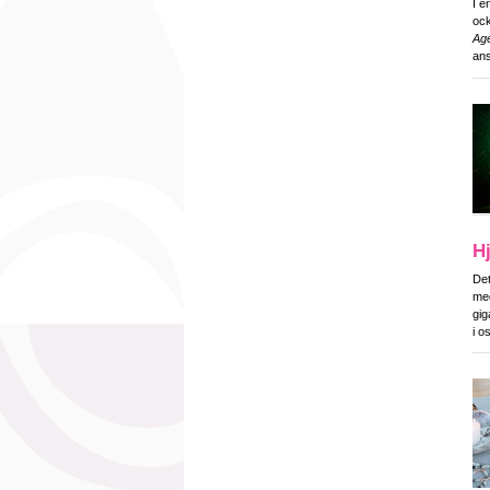
I e
ock
Age
ans
Hj
Det
med
gig
i o