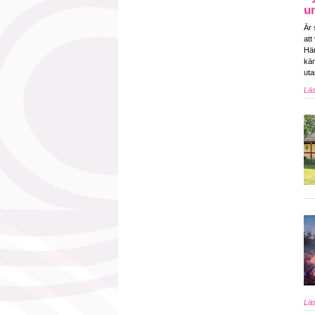
u
Är 
att
Här
kän
uta
Läs
Läs