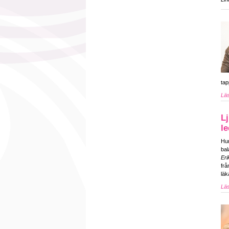
tap
Läs
Lj
l
Hur
bal
Eri
frå
läk
Läs