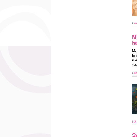
Läs
My
h
Mys
fun
Ka
"My
Läs
Läs
Sy