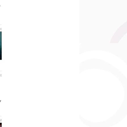
n
31
31
r
02