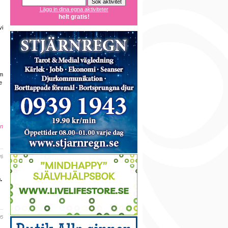
Lägg in dina egna aktiviteter
helt gratis!
vi
om
e
en
26
.
05