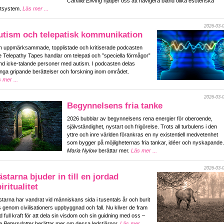
Camilla Elfving
hjälper oss att navigera bland olika esoteriska
rtsystem.
Läs mer ...
2026-03-
utism och telepatisk kommunikation
 uppmärksammade, topplistade och kritiserade podcasten
 Telepathy Tapes handlar om telepati och ”speciella förmågor”
nd icke-talande personer med autism. I podcasten delas
ga gripande berättelser och forskning inom området.
 mer ...
2026-03-
Begynnelsens fria tanke
2026 bubblar av begynnelsens rena energier för oberoende,
självständighet, nystart och frigörelse. Trots all turbulens i den
yttre och inre världen förankras en ny existentiell medvetenhet
som bygger på möjligheternas fria tankar, idéer och nyskapande.
Maria Nylow
berättar mer.
Läs mer ...
2026-03-
starna bjuder in till en jordad
iritualitet
tarna har vandrat vid människans sida i tusentals år och burit
 genom civilisationers uppbyggnad och fall. Nu kliver de fram
 full kraft för att dela sin visdom och sin guidning med oss –
a Petersdotter
berättar mer om dessa ledstjärnor.
Läs mer ...