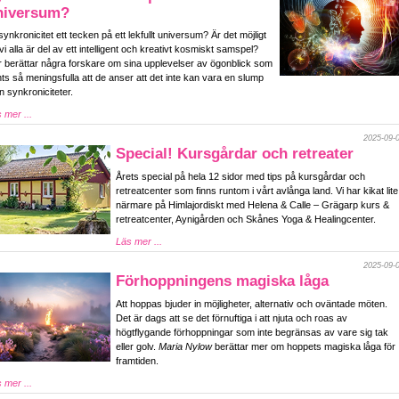
niversum?
synkronicitet ett tecken på ett lekfullt universum? Är det möjligt
 vi alla är del av ett intelligent och kreativt kosmiskt samspel?
 berättar några forskare om sina upplevelser av ögonblick som
ts så meningsfulla att de anser att det inte kan vara en slump
n synkroniciteter.
 mer ...
2025-09-
Special! Kursgårdar och retreater
Årets special på hela 12 sidor med tips på kursgårdar och
retreatcenter som finns runtom i vårt avlånga land. Vi har kikat lite
närmare på Himlajordiskt med Helena & Calle – Grägarp kurs &
retreatcenter, Aynigården och Skånes Yoga & Healingcenter.
Läs mer ...
2025-09-
Förhoppningens magiska låga
Att hoppas bjuder in möjligheter, alternativ och oväntade möten.
Det är dags att se det förnuftiga i att njuta och roas av
högtflygande förhoppningar som inte begränsas av vare sig tak
eller golv.
Maria Nylow
berättar mer om hoppets magiska låga för
framtiden.
 mer ...