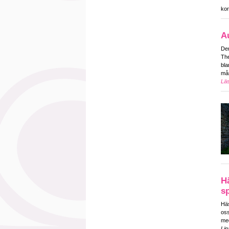
ko
A
Den
The
bla
mån
Läs
Hä
sp
Häs
oss
med
Lin