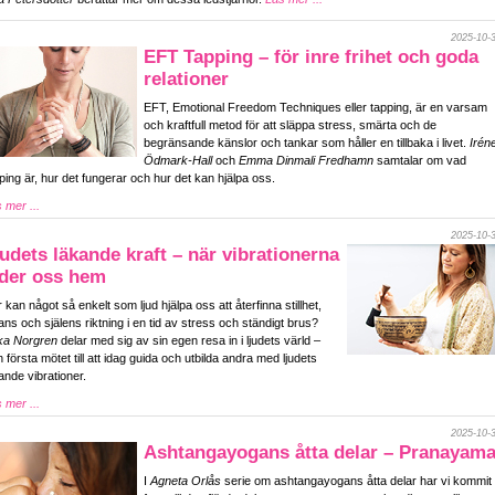
2025-10-
EFT Tapping – för inre frihet och goda
relationer
EFT, Emotional Freedom Techniques eller tapping, är en varsam
och kraftfull metod för att släppa stress, smärta och de
begränsande känslor och tankar som håller en tillbaka i livet.
Irén
Ödmark-Hall
och
Emma Dinmali Fredhamn
samtalar om vad
ping är, hur det fungerar och hur det kan hjälpa oss.
 mer ...
2025-10-
udets läkande kraft – när vibrationerna
eder oss hem
 kan något så enkelt som ljud hjälpa oss att återfinna stillhet,
ans och själens riktning i en tid av stress och ständigt brus?
ka Norgren
delar med sig av sin egen resa in i ljudets värld –
n första mötet till att idag guida och utbilda andra med ljudets
ande vibrationer.
 mer ...
2025-10-
Ashtangayogans åtta delar – Pranayam
I
Agneta Orlås
serie om ashtangayogans åtta delar har vi kommit