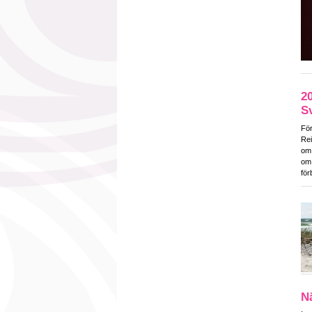
2
S
För
Rei
om 
om 
för
N