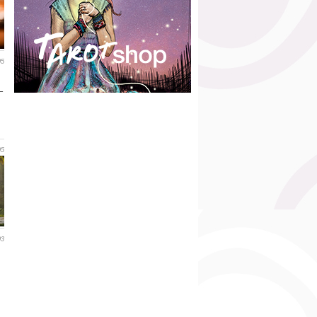
05
–
05
03