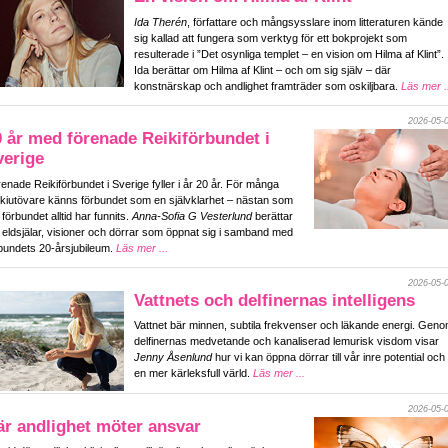
Ida Therén
, författare och mångsysslare inom litteraturen kände
sig kallad att fungera som verktyg för ett bokprojekt som
resulterade i ”Det osynliga templet – en vision om Hilma af Klint”.
Ida berättar om Hilma af Klint – och om sig själv – där
konstnärskap och andlighet framträder som oskiljbara.
Läs mer .
2026-05-
0 år med förenade Reikiförbundet i
verige
enade Reikiförbundet i Sverige fyller i år 20 år. För många
kiutövare känns förbundet som en självklarhet – nästan som
förbundet alltid har funnits.
Anna-Sofia G Vesterlund
berättar
eldsjälar, visioner och dörrar som öppnat sig i samband med
bundets 20-årsjubileum.
Läs mer ...
2026-05-
Vattnets och delfinernas intelligens
Vattnet bär minnen, subtila frekvenser och läkande energi. Gen
delfinernas medvetande och kanaliserad lemurisk visdom visar
Jenny Åsenlund
hur vi kan öppna dörrar till vår inre potential och
en mer kärleksfull värld.
Läs mer ...
2026-05-
är andlighet möter ansvar