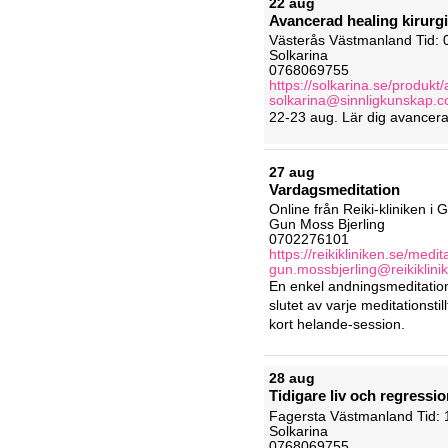
22 aug
A
v
a
n
c
e
r
a
d
h
e
a
l
i
n
g
k
i
r
u
r
g
i
V
ä
s
t
e
r
å
s
V
ä
s
t
m
a
n
l
a
n
d
Tid: 
Solkarina
0768069755
https://solkarina.se/produkt
solkarina@sinnligkunskap.
2
2
-
2
3
a
u
g
.
L
ä
r
d
i
g
a
v
a
n
c
e
r
27 aug
V
a
r
d
a
g
s
m
e
d
i
t
a
t
i
o
n
O
n
l
i
n
e
f
r
å
n
R
e
i
k
i
-
k
l
i
n
i
k
e
n
i
G
Gun Moss Bjerling
0702276101
https://reikikliniken.se/medi
gun.mossbjerling@reikiklini
E
n
e
n
k
e
l
a
n
d
n
i
n
g
s
m
e
d
i
t
a
t
i
o
s
l
u
t
e
t
a
v
v
a
r
j
e
m
e
d
i
t
a
t
i
o
n
s
t
i
l
l
k
o
r
t
h
e
l
a
n
d
e
-
s
e
s
s
i
o
n
.
28 aug
T
i
d
i
g
a
r
e
l
i
v
o
c
h
r
e
g
r
e
s
s
i
o
F
a
g
e
r
s
t
a
V
ä
s
t
m
a
n
l
a
n
d
Tid: 
Solkarina
0768069755