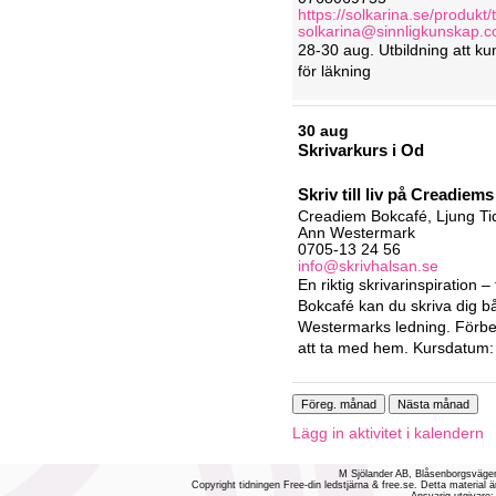
https://solkarina.se/produkt/
solkarina@sinnligkunskap.
2
8
-
3
0
a
u
g
.
U
t
b
i
l
d
n
i
n
g
a
t
t
k
u
f
ö
r
l
ä
k
n
i
n
g
30 aug
S
k
r
i
v
a
r
k
u
r
s
i
O
d
S
k
r
i
v
t
i
l
l
l
i
v
p
å
C
r
e
a
d
i
e
m
s
C
r
e
a
d
i
e
m
B
o
k
c
a
f
é
,
L
j
u
n
g
Ti
Ann Westermark
0705-13 24 56
info@skrivhalsan.se
E
n
r
i
k
t
i
g
s
k
r
i
v
a
r
i
n
s
p
i
r
a
t
i
o
n
–
B
o
k
c
a
f
é
k
a
n
d
u
s
k
r
i
v
a
d
i
g
b
W
e
s
t
e
r
m
a
r
k
s
l
e
d
n
i
n
g
.
F
ö
r
b
a
t
t
t
a
m
e
d
h
e
m
.
K
u
r
s
d
a
t
u
m
:
Lägg in aktivitet i kalendern
M Sjölander AB, Blåsenborgsvägen
Copyright tidningen Free-din ledstjärna & free.se. Detta material ä