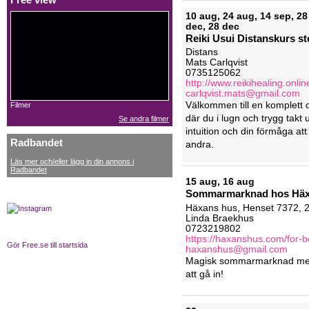
Free view
10 aug, 24 aug, 14 sep, 28 
dec, 28 dec
R
e
i
k
i
U
s
u
i
D
i
s
t
a
n
s
k
u
r
s
s
t
D
i
s
t
a
n
s
Mats Carlqvist
0735125062
http://www.reikihealing.onlin
carlqvist.mats@gmail.com
V
ä
l
k
o
m
m
e
n
t
i
l
l
e
n
k
o
m
p
l
e
t
t
Filmer
d
ä
r
d
u
i
l
u
g
n
o
c
h
t
r
y
g
g
t
a
k
t
Se andra filmer
i
n
t
u
i
t
i
o
n
o
c
h
d
i
n
f
ö
r
m
å
g
a
a
t
t
Radbandet
a
n
d
r
a
.
Läs mer och/eller lägg in din annons i
Radbandet
15 aug, 16 aug
S
o
m
m
a
r
m
a
r
k
n
a
d
h
o
s
H
ä
H
ä
x
a
n
s
h
u
s
,
H
e
n
s
e
t
7
3
7
2
,
Linda Braekhus
0723219802
https://haxanshus.com/for-b
Gör Free.se till startsida
haxanshus@gmail.com
M
a
g
i
s
k
s
o
m
m
a
r
m
a
r
k
n
a
d
m
a
t
t
g
å
i
n
!