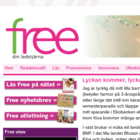
Hem
Redaktionellt
Läs
Prenumerera
Annonsera
Utlottn
Lyckan kommer, lyckan
Jag är lycklig då mitt lilla b
(betyder farmor på 3-årsspråk
sitter länge tätt intill min k
semesterparadis och läppjar på
mitt sparande i Ekobanken ell
inom Kiva kommer många and
I väst brukar vi mäta ett lan
Free view
BNP. I det lilla landet Bhutan
Kina och Indien, mäter den 