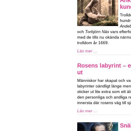
kun
Trolld
hundr
Ande
och
Torbjörn Näs
vars efterf
med de tills nu okända närma
trolldom år 1669.
Läs mer ...
Rosens labyrint – 
ut
Människor har skapat och var
labyrinter oändligt länge men
sticker ut lite extra som ett 
den personliga och andliga 
innersta där rosens väg till s
Läs mer ...
Snä