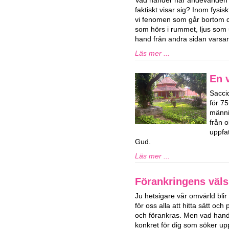
Vad händer när andevärlden 
faktiskt visar sig? Inom fys
vi fenomen som går bortom de
som hörs i rummet, ljus som u
hand från andra sidan varsam
Läs mer ...
En v
Sacci
för 7
männi
från o
uppfat
Gud.
Läs mer ...
Förankringens väls
Ju hetsigare vår omvärld blir 
för oss alla att hitta sätt och 
och förankras. Men vad hand
konkret för dig som söker upp