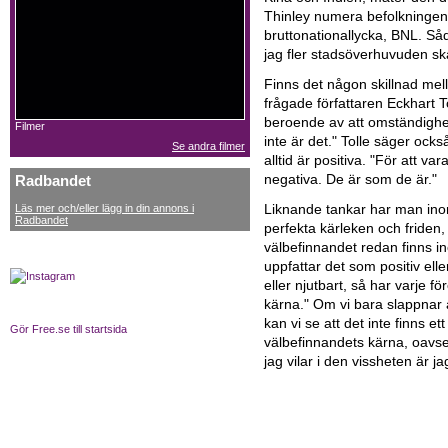
Thinley numera befolkningens
bruttonationallycka, BNL. Såda
jag fler stadsöverhuvuden ska
Finns det någon skillnad mell
frågade författaren Eckhart T
beroende av att omständighet
Filmer
inte är det." Tolle säger ock
Se andra filmer
alltid är positiva. "För att va
negativa. De är som de är."
Radbandet
Läs mer och/eller lägg in din annons i
Liknande tankar har man inom
Radbandet
perfekta kärleken och friden,
välbefinnandet redan finns in
uppfattar det som positiv elle
eller njutbart, så har varje
kärna." Om vi bara slappnar 
kan vi se att det inte finns e
Gör Free.se till startsida
välbefinnandets kärna, oavset
jag vilar i den vissheten är
jag