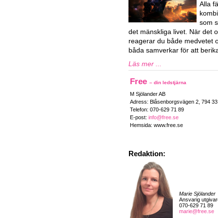
Alla 
kombi
som sa
det mänskliga livet. När det o
reagerar du både medvetet 
båda samverkar för att berika 
Läs mer ...
Free
– din ledstjärna
M Sjölander AB
Adress: Blåsenborgsvägen 2, 794 3
Telefon: 070-629 71 89
E-post:
info@free.se
Hemsida: www.free.se
Redaktion:
Marie Sjölander
Ansvarig utgivar
070-629 71 89
marie@free.se