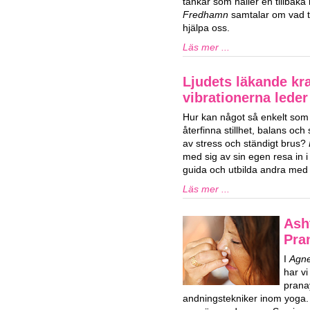
tankar som håller en tillbaka i
Fredhamn
samtalar om vad ta
hjälpa oss.
Läs mer ...
Ljudets läkande kra
vibrationerna lede
Hur kan något så enkelt som l
återfinna stillhet, balans och s
av stress och ständigt brus?
med sig av sin egen resa in i l
guida och utbilda andra med l
Läs mer ...
Ash
Pra
I
Agne
har vi
prana
andningstekniker inom yoga.