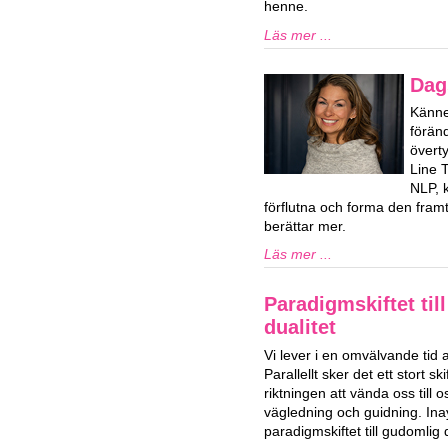
henne.
Läs mer ...
Dag
Känner
förän
överty
Line 
NLP, k
förflutna och forma den framti
berättar mer.
Läs mer ...
Paradigmskiftet til
dualitet
Vi lever i en omvälvande tid 
Parallellt sker det ett stort ski
riktningen att vända oss till o
vägledning och guidning. Ina
paradigmskiftet till gudomlig d