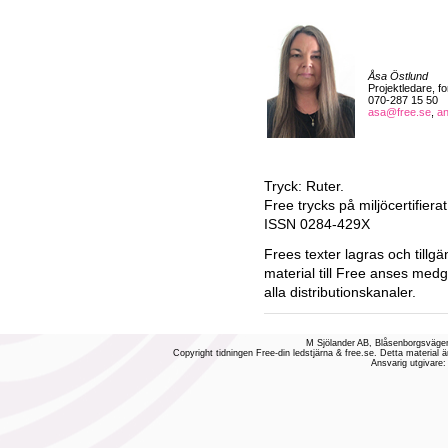
Åsa Östlund
Projektledare, f
070-287 15 50
asa@free.se
,
a
Tryck: Ruter.
Free trycks på miljöcertifiera
ISSN 0284-429X
Frees texter lagras och tillgä
material till Free anses medg
alla distributionskanaler.
M Sjölander AB, Blåsenborgsvägen
Copyright tidningen Free-din ledstjärna & free.se. Detta material ä
Ansvarig utgivare: