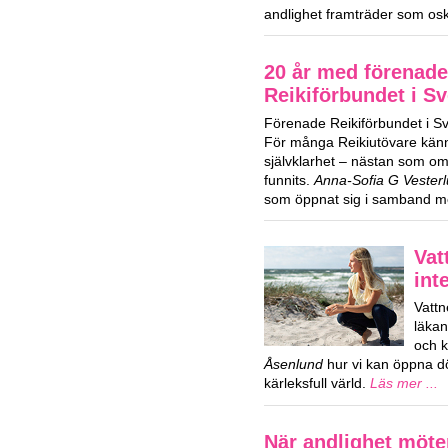
andlighet framträder som osk
20 år med förenade
Reikiförbundet i Sv
Förenade Reikiförbundet i Sver
För många Reikiutövare kän
självklarhet – nästan som om 
funnits.
Anna-Sofia G Vester
som öppnat sig i samband m
Vat
int
Vattn
läka
och k
Åsenlund
hur vi kan öppna dör
kärleksfull värld.
Läs mer ...
När andlighet möte