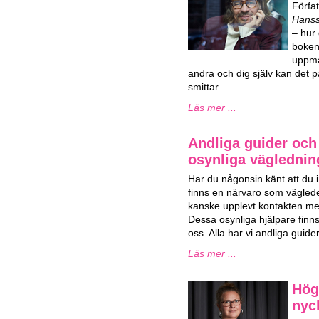
Förfa
Hans
– hur 
boken 
uppma
andra och dig själv kan det p
smittar.
Läs mer ...
Andliga guider och 
osynliga vägledning
Har du någonsin känt att du i
finns en närvaro som vägled
kanske upplevt kontakten med
Dessa osynliga hjälpare finns 
oss. Alla har vi andliga guid
Läs mer ...
Hög
nyck