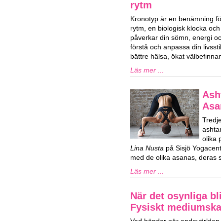
rytm
Kronotyp är en benämning för
rytm, en biologisk klocka och
påverkar din sömn, energi och
förstå och anpassa din livssti
bättre hälsa, ökat välbefinn
Läs mer ...
Ash
Asa
Tredj
ashta
olika
Lina Nusta
på Sisjö Yogacent
med de olika asanas, deras s
Läs mer ...
När det osynliga bli
Fysiskt mediumsk