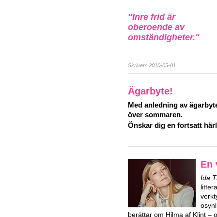
"Inre frid är
oberoende av
omständigheter."
Skriven: 2010-05-01
Ägarbyte!
Med anledning av ägarbyte
över sommaren.
Önskar dig en fortsatt hä
En 
Ida 
litte
verkt
osynl
berättar om Hilma af Klint – 