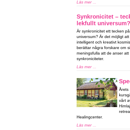
Läs mer ...
Synkronicitet – tec
lekfullt universum
Är synkronicitet ett tecken på e
universum? Är det möjligt att v
intelligent och kreativt kosm
berättar några forskare om s
meningsfulla att de anser att
synkroniciteter.
Läs mer ...
Spe
Årets 
kursg
vårt a
Himla
retre
Healingcenter.
Läs mer ...