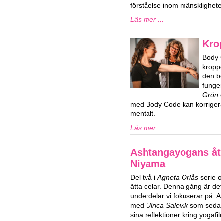
förståelse inom mänsklighet
Läs mer ...
Kro
Body 
kropp
den b
funge
Grön
med Body Code kan korrigera
mentalt.
Läs mer ...
Ashtangayogans ått
Niyama
Del två i
Agneta Orlås
serie 
åtta delar. Denna gång är d
underdelar vi fokuserar på. 
med
Ulrica Salevik
som sedan 
sina reflektioner kring yogaf