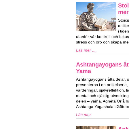
Stoi
mer
Stoici
antik
i tid
utanför vår kontroll och fok
stress och oro och skapa mer
Läs mer ...
Ashtangayogans ått
Yama
Ashtangayogans åtta delar,
presenteras i en artikelserie,
värderingar, självreflektion, 
mental och själslig utvecklin
delen – yama. Agneta Orlå 
Ashtanga Yogashala i Göteb
Läs mer
Ank