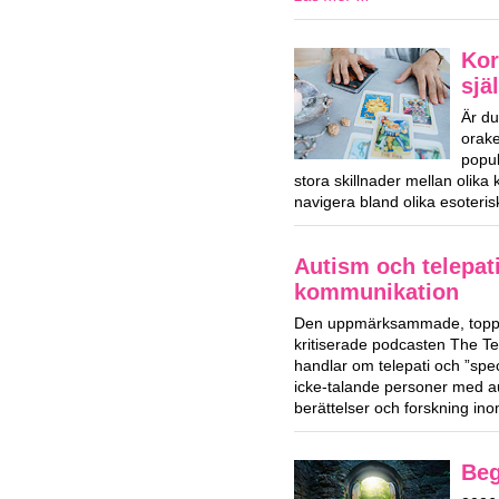
Kor
sjä
Är du
orake
popul
stora skillnader mellan olika
navigera bland olika esoteri
Autism och telepat
kommunikation
Den uppmärksammade, toppl
kritiserade podcasten The T
handlar om telepati och ”spe
icke-talande personer med a
berättelser och forskning i
Beg