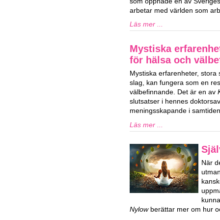
som öppnade en av Sveriges 
arbetar med världen som arbe
Läs mer ...
Mystiska erfarenhe
för hälsa och välb
Mystiska erfarenheter, stora
slag, kan fungera som en res
välbefinnande. Det är en av
slutsatser i hennes doktorsa
meningsskapande i samtiden
Läs mer ...
Själ
När de
utman
kansk
uppmä
kunna
Nylow
berättar mer om hur oc