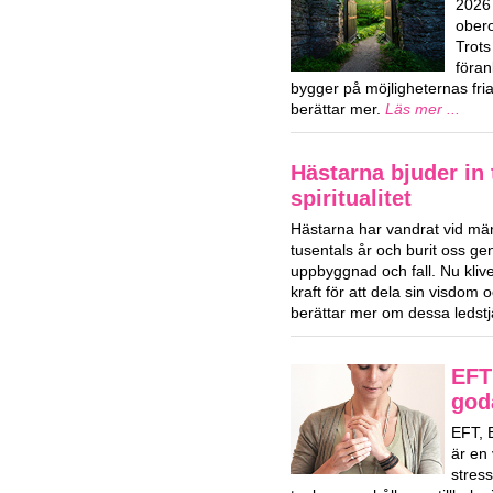
2026 
obero
Trots
föran
bygger på möjligheternas fri
berättar mer.
Läs mer ...
Hästarna bjuder in t
spiritualitet
Hästarna har vandrat vid män
tusentals år och burit oss ge
uppbyggnad och fall. Nu klive
kraft för att dela sin visdom
berättar mer om dessa ledstj
EFT 
god
EFT, 
är en 
stres