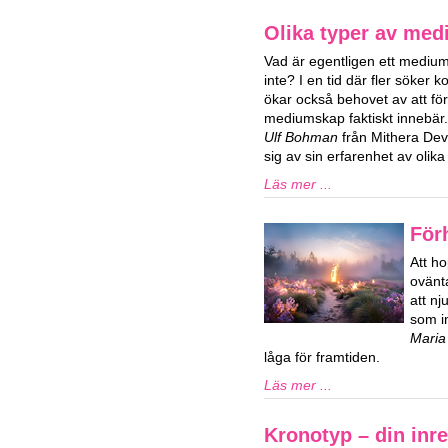
Olika typer av me
Vad är egentligen ett medium
inte? I en tid där fler söker 
ökar också behovet av att fö
mediumskap faktiskt innebär
Ulf Bohman
från Mithera De
sig av sin erfarenhet av oli
Läs mer ...
För
Att ho
ovänta
att n
som in
Maria
låga för framtiden.
Läs mer ...
Kronotyp – din inre