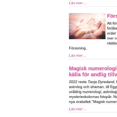
Läs mer ...
För
Att fö
förlå
ordet
mer n
rädda
Försoning.
Läs mer ...
Magisk numerologi
källa för andlig till
2022 reste
Tanja Dyredand
,
astrolog och shaman, till Egy
uråldrig numerologi, astrolog
mysterieskolornas fotspår. Nu
nya orakellek "Magisk numero
Läs mer ...