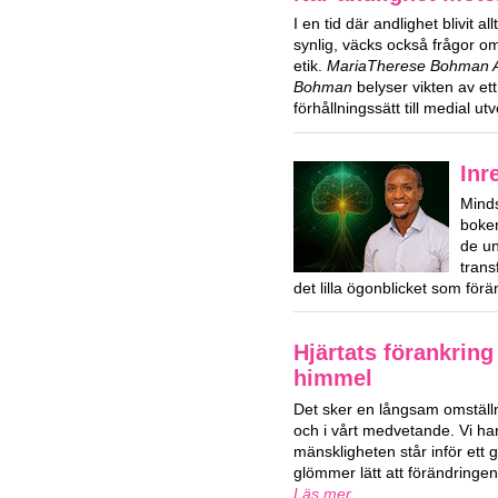
I en tid där andlighet blivit al
synlig, väcks också frågor 
etik.
MariaTherese Bohman Ag
Bohman
belyser vikten av ett
förhållningssätt till medial ut
Inr
Mind
boken
de u
trans
det lilla ögonblicket som förä
Hjärtats förankring
himmel
Det sker en långsam omställn
och i vårt medvetande. Vi har
mänskligheten står inför ett g
glömmer lätt att förändringe
Läs mer ...