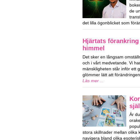
boken
de u
trans
det lilla ögonblicket som förä
Hjärtats förankring
himmel
Det sker en långsam omställn
och i vårt medvetande. Vi har
mänskligheten står inför ett g
glömmer lätt att förändringe
Läs mer ...
Kor
sjä
Är du
orake
popul
stora skillnader mellan olika
navigera bland olika esoteri