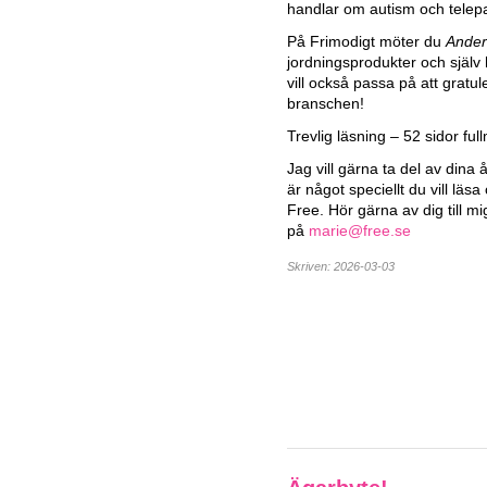
handlar om autism och telep
På Frimodigt möter du
Ander
jordningsprodukter och själv ha
vill också passa på att gratul
branschen!
Trevlig läsning – 52 sidor fu
Jag vill gärna ta del av dina 
är något speciellt du vill läsa
Free. Hör gärna av dig till mi
på
marie@free.se
Skriven: 2026-03-03