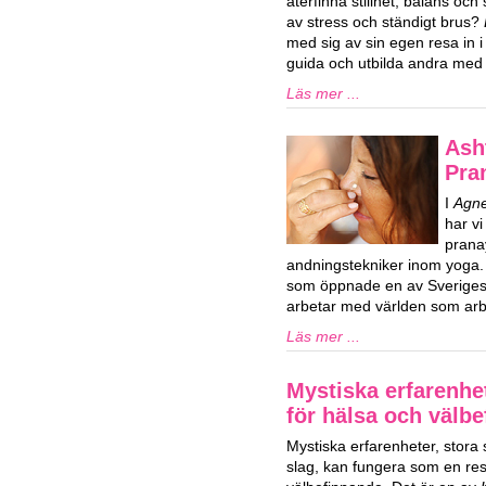
återfinna stillhet, balans och s
av stress och ständigt brus?
med sig av sin egen resa in i l
guida och utbilda andra med l
Läs mer ...
Ash
Pra
I
Agne
har vi
prana
andningstekniker inom yoga.
som öppnade en av Sveriges 
arbetar med världen som arbe
Läs mer ...
Mystiska erfarenhe
för hälsa och välb
Mystiska erfarenheter, stora
slag, kan fungera som en res