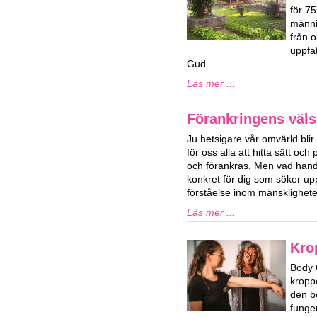
för 7
männi
från o
uppfat
Gud.
Läs mer ...
Förankringens väls
Ju hetsigare vår omvärld blir 
för oss alla att hitta sätt och 
och förankras. Men vad hand
konkret för dig som söker upp
förståelse inom mänsklighet
Läs mer ...
Kro
Body 
kropp
den b
funge