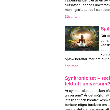
välbefinnande. Det är en av
slutsatser i hennes doktorsa
meningsskapande i samtiden
Läs mer ...
Själ
När de
utman
kansk
uppmä
kunna
Nylow
berättar mer om hur oc
Läs mer ...
Synkronicitet – tec
lekfullt universum
Är synkronicitet ett tecken på e
universum? Är det möjligt att v
intelligent och kreativt kosm
berättar några forskare om s
meningsfulla att de anser att