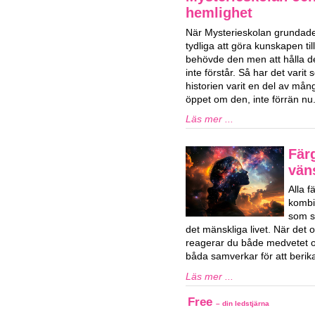
hemlighet
När Mysterieskolan grundade
tydliga att göra kunskapen ti
behövde den men att hålla d
inte förstår. Så har det vari
historien varit en del av mån
öppet om den, inte förrän nu
Läs mer ...
Fär
vän
Alla 
kombi
som sa
det mänskliga livet. När det o
reagerar du både medvetet 
båda samverkar för att berika 
Läs mer ...
Free
– din ledstjärna