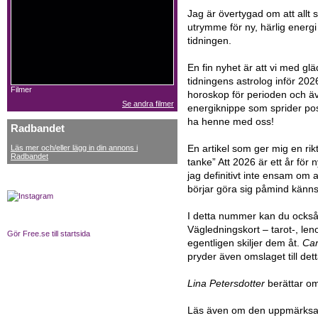
Jag är övertygad om att allt
utrymme för ny, härlig energi
tidningen.
En fin nyhet är att vi med g
tidningens astrolog inför 202
Filmer
horoskop för perioden och äv
Se andra filmer
energiknippe som sprider posi
ha henne med oss!
Radbandet
En artikel som ger mig en rik
Läs mer och/eller lägg in din annons i
Radbandet
tanke” Att 2026 är ett år för 
jag definitivt inte ensam om
börjar göra sig påmind känns d
I detta nummer kan du också
Vägledningskort – tarot-, le
Gör Free.se till startsida
egentligen skiljer dem åt.
Cam
pryder även omslaget till de
Lina Petersdotter
berättar om
Läs även om den uppmärksa