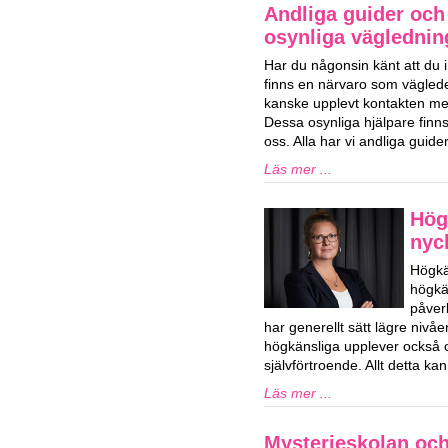
Andliga guider och 
osynliga vägledning
Har du någonsin känt att du i
finns en närvaro som vägled
kanske upplevt kontakten med
Dessa osynliga hjälpare finns 
oss. Alla har vi andliga guid
Läs mer ...
Hög
nyck
Högkä
högkän
påver
har generellt sätt lägre niv
högkänsliga upplever också o
självförtroende. Allt detta k
Läs mer ...
Mysterieskolan och