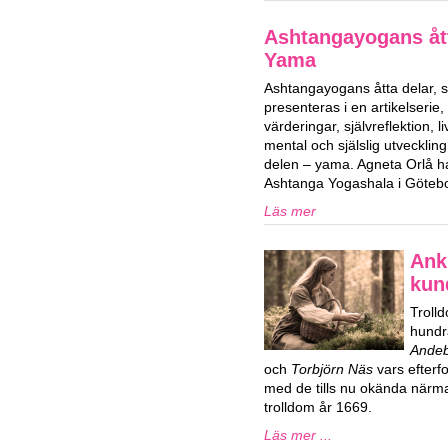
Ashtangayogans ått
Yama
Ashtangayogans åtta delar,
presenteras i en artikelserie,
värderingar, självreflektion, 
mental och själslig utvecklin
delen – yama. Agneta Orlå 
Ashtanga Yogashala i Göteb
Läs mer
Ank
kun
Trolld
hundr
Ande
och
Torbjörn Näs
vars efterf
med de tills nu okända närma
trolldom år 1669.
Läs mer ...