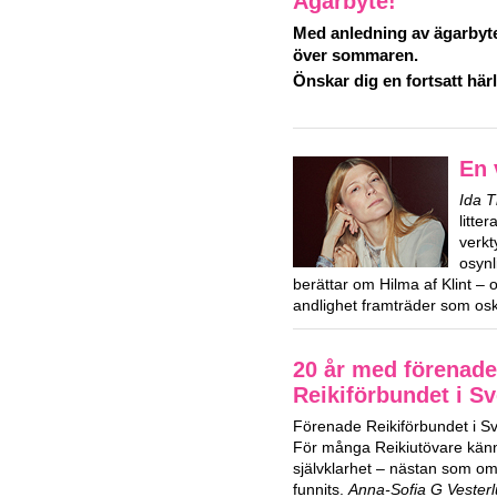
Ägarbyte!
Med anledning av ägarbyte
över sommaren.
Önskar dig en fortsatt hä
En 
Ida 
litte
verkt
osynl
berättar om Hilma af Klint – 
andlighet framträder som osk
20 år med förenade
Reikiförbundet i Sv
Förenade Reikiförbundet i Sver
För många Reikiutövare kän
självklarhet – nästan som om 
funnits.
Anna-Sofia G Vester