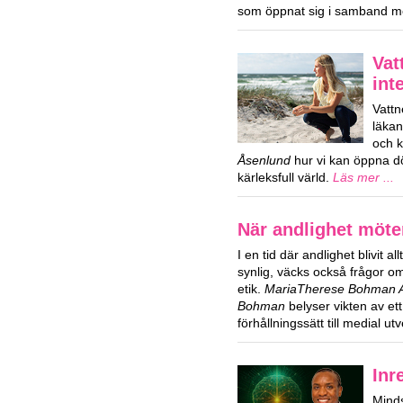
som öppnat sig i samband m
Vat
int
Vattn
läka
och k
Åsenlund
hur vi kan öppna dör
kärleksfull värld.
Läs mer ...
När andlighet möte
I en tid där andlighet blivit al
synlig, väcks också frågor 
etik.
MariaTherese Bohman Ag
Bohman
belyser vikten av ett
förhållningssätt till medial ut
Inr
Mind