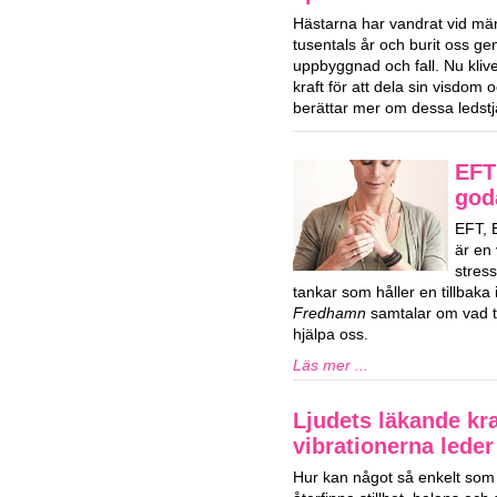
Hästarna har vandrat vid män
tusentals år och burit oss ge
uppbyggnad och fall. Nu klive
kraft för att dela sin visdom
berättar mer om dessa ledstj
EFT 
god
EFT, 
är en 
stres
tankar som håller en tillbaka i
Fredhamn
samtalar om vad ta
hjälpa oss.
Läs mer ...
Ljudets läkande kra
vibrationerna lede
Hur kan något så enkelt som l