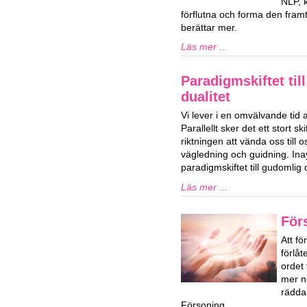
NLP, k
förflutna och forma den framti
berättar mer.
Läs mer ...
Paradigmskiftet til
dualitet
Vi lever i en omvälvande tid 
Parallellt sker det ett stort ski
riktningen att vända oss till o
vägledning och guidning. Ina
paradigmskiftet till gudomlig d
Läs mer ...
För
Att fö
förlå
ordet
mer n
rädda
Försoning.