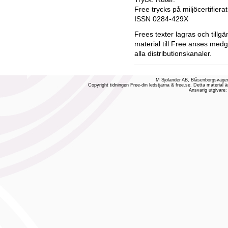
Free trycks på miljöcertifiera
ISSN 0284-429X
Frees texter lagras och tillgä
material till Free anses medg
alla distributionskanaler.
M Sjölander AB, Blåsenborgsvägen
Copyright tidningen Free-din ledstjärna & free.se. Detta material ä
Ansvarig utgivare: