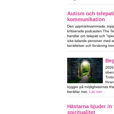
Autism och telepat
kommunikation
Den uppmärksammade, toppl
kritiserade podcasten The T
handlar om telepati och ”spe
icke-talande personer med a
berättelser och forskning i
Beg
2026 
obero
Trots
föran
bygger på möjligheternas fri
berättar mer.
Läs mer ...
Hästarna bjuder in t
spiritualitet