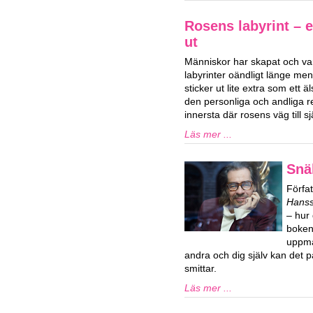
Rosens labyrint – 
ut
Människor har skapat och var
labyrinter oändligt länge men
sticker ut lite extra som ett 
den personliga och andliga 
innersta där rosens väg till s
Läs mer ...
Snä
Förfa
Hans
– hur 
boken 
uppma
andra och dig själv kan det p
smittar.
Läs mer ...