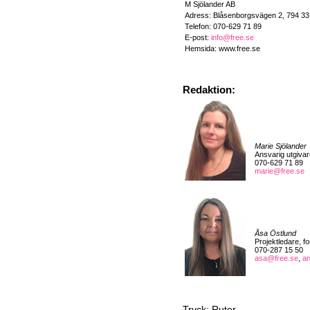
M Sjölander AB
Adress: Blåsenborgsvägen 2, 794 3
Telefon: 070-629 71 89
E-post:
info@free.se
Hemsida: www.free.se
Redaktion:
Marie Sjölander
Ansvarig utgivar
070-629 71 89
marie@free.se
Åsa Östlund
Projektledare, f
070-287 15 50
asa@free.se
,
a
Tryck: Ruter.