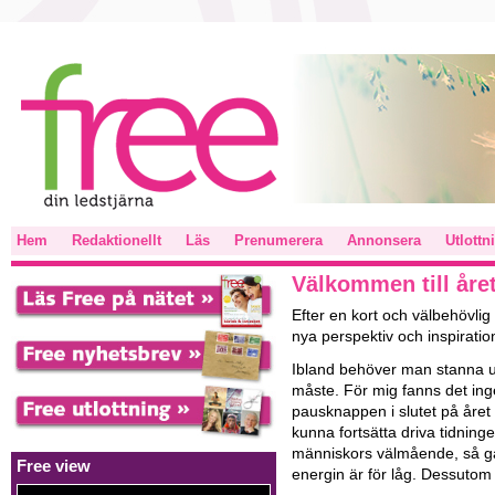
Hem
Redaktionellt
Läs
Prenumerera
Annonsera
Utlottn
Välkommen till åre
Efter en kort och välbehövlig 
nya perspektiv och inspiratio
Ibland behöver man stanna upp
måste. För mig fanns det inge
pausknappen i slutet på året –
kunna fortsätta driva tidningen
människors välmående, så går
Free view
energin är för låg. Dessutom kr