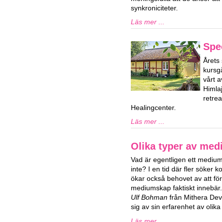
synkroniciteter.
Läs mer ...
Spe
Årets 
kursg
vårt a
Himla
retre
Healingcenter.
Läs mer ...
Olika typer av me
Vad är egentligen ett medium
inte? I en tid där fler söker 
ökar också behovet av att fö
mediumskap faktiskt innebär
Ulf Bohman
från Mithera De
sig av sin erfarenhet av oli
Läs mer ...