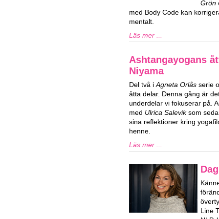
Grön
med Body Code kan korrigera
mentalt.
Läs mer ...
Ashtangayogans ått
Niyama
Del två i
Agneta Orlås
serie 
åtta delar. Denna gång är d
underdelar vi fokuserar på. 
med
Ulrica Salevik
som sedan 
sina reflektioner kring yogaf
henne.
Läs mer ...
Dag
Känner
förän
överty
Line 