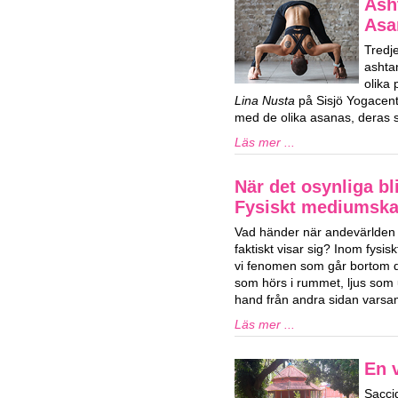
Ash
Asa
Tredj
ashta
olika
Lina Nusta
på Sisjö Yogacent
med de olika asanas, deras s
Läs mer ...
När det osynliga bli
Fysiskt mediumsk
Vad händer när andevärlden 
faktiskt visar sig? Inom fys
vi fenomen som går bortom de
som hörs i rummet, ljus som u
hand från andra sidan varsam
Läs mer ...
En v
Sacci