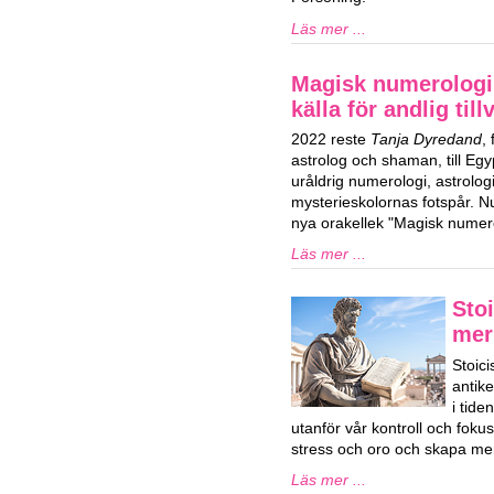
Läs mer ...
Magisk numerologi
källa för andlig till
2022 reste
Tanja Dyredand
,
astrolog och shaman, till Egy
uråldrig numerologi, astrolog
mysterieskolornas fotspår. Nu
nya orakellek "Magisk numero
Läs mer ...
Stoi
mer
Stoici
antik
i tid
utanför vår kontroll och fok
stress och oro och skapa mer
Läs mer ...