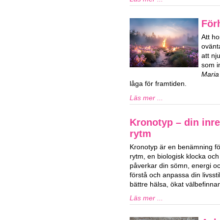
För
Att ho
ovänta
att n
som in
Maria
låga för framtiden.
Läs mer ...
Kronotyp – din inre
rytm
Kronotyp är en benämning för
rytm, en biologisk klocka och
påverkar din sömn, energi och
förstå och anpassa din livssti
bättre hälsa, ökat välbefinn
Läs mer ...