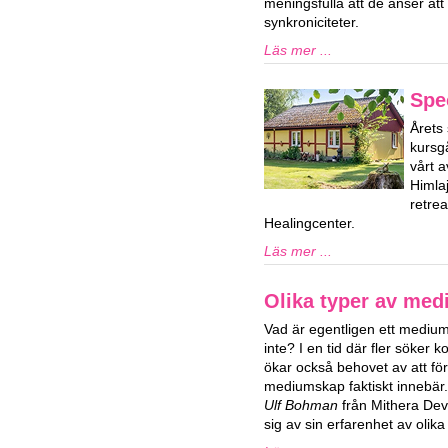
meningsfulla att de anser att
synkroniciteter.
Läs mer ...
Spe
Årets 
kursg
vårt a
Himla
retre
Healingcenter.
Läs mer ...
Olika typer av me
Vad är egentligen ett medium
inte? I en tid där fler söker 
ökar också behovet av att fö
mediumskap faktiskt innebär
Ulf Bohman
från Mithera De
sig av sin erfarenhet av oli