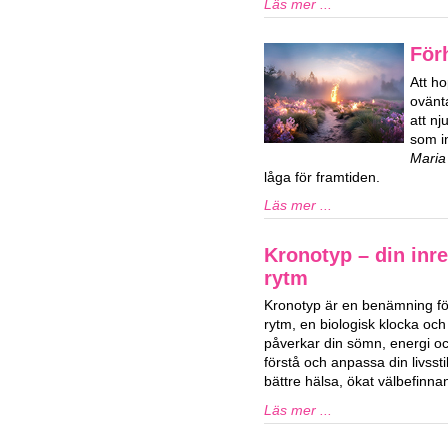
Läs mer ...
För
Att ho
ovänta
att n
som in
Maria
låga för framtiden.
Läs mer ...
Kronotyp – din inre
rytm
Kronotyp är en benämning för
rytm, en biologisk klocka och
påverkar din sömn, energi och
förstå och anpassa din livssti
bättre hälsa, ökat välbefinn
Läs mer ...