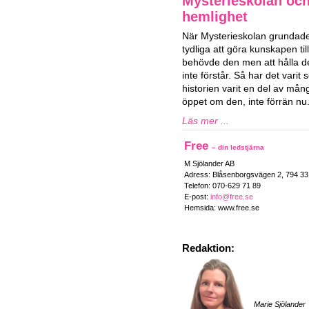
Mysterieskolan och
hemlighet
När Mysterieskolan grundade
tydliga att göra kunskapen ti
behövde den men att hålla d
inte förstår. Så har det vari
historien varit en del av mån
öppet om den, inte förrän nu
Läs mer ...
Free
– din ledstjärna
M Sjölander AB
Adress: Blåsenborgsvägen 2, 794 3
Telefon: 070-629 71 89
E-post:
info@free.se
Hemsida: www.free.se
Redaktion:
Marie Sjölander