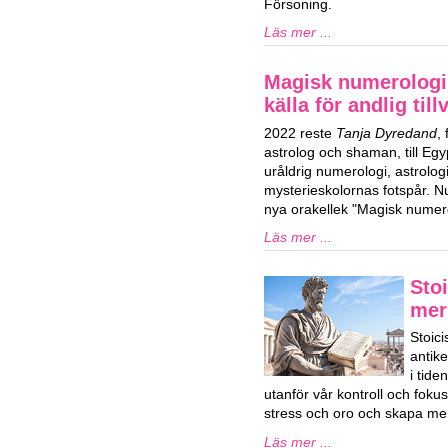
Försoning.
Läs mer ...
Magisk numerologi
källa för andlig till
2022 reste
Tanja Dyredand
,
astrolog och shaman, till Egy
uråldrig numerologi, astrolog
mysterieskolornas fotspår. Nu
nya orakellek "Magisk numero
Läs mer ...
Stoi
mer
Stoici
antik
i tid
utanför vår kontroll och fok
stress och oro och skapa mer
Läs mer ...