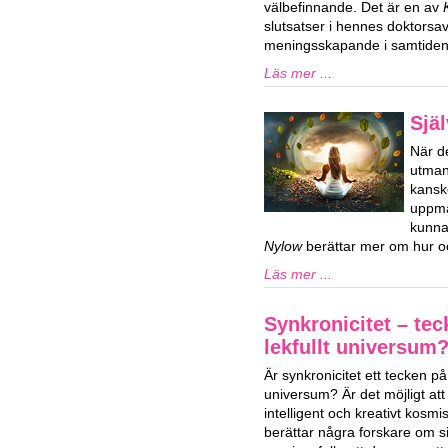
välbefinnande. Det är en av
slutsatser i hennes doktorsa
meningsskapande i samtiden
Läs mer ...
Själ
När de
utman
kansk
uppmä
kunna
Nylow
berättar mer om hur oc
Läs mer ...
Synkronicitet – tec
lekfullt universum
Är synkronicitet ett tecken på e
universum? Är det möjligt att v
intelligent och kreativt kosm
berättar några forskare om s