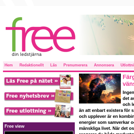
Hem
Redaktionellt
Läs
Prenumerera
Annonsera
Utlottn
Fär
vän
Ingen
det a
och l
än att enbart existera för 
och upplever är en kombina
energier som samverkar och
Free view
mänskliga livet. När det os