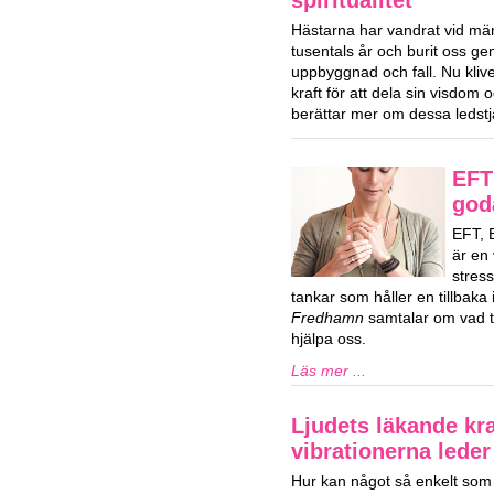
Hästarna har vandrat vid män
tusentals år och burit oss ge
uppbyggnad och fall. Nu klive
kraft för att dela sin visdom
berättar mer om dessa ledstj
EFT 
god
EFT, 
är en 
stres
tankar som håller en tillbaka i
Fredhamn
samtalar om vad ta
hjälpa oss.
Läs mer ...
Ljudets läkande kra
vibrationerna lede
Hur kan något så enkelt som l