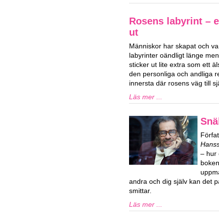
Rosens labyrint – 
ut
Människor har skapat och var
labyrinter oändligt länge men
sticker ut lite extra som ett 
den personliga och andliga 
innersta där rosens väg till s
Läs mer ...
Snä
Förfa
Hans
– hur 
boken 
uppma
andra och dig själv kan det p
smittar.
Läs mer ...