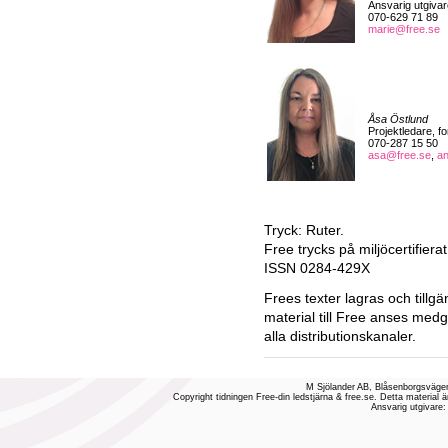
Ansvarig utgivar
070-629 71 89
marie@free.se
Åsa Östlund
Projektledare, f
070-287 15 50
asa@free.se
,
a
Tryck: Ruter.
Free trycks på miljöcertifiera
ISSN 0284-429X
Frees texter lagras och tillgä
material till Free anses medg
alla distributionskanaler.
M Sjölander AB, Blåsenborgsvägen
Copyright tidningen Free-din ledstjärna & free.se. Detta material ä
Ansvarig utgivare: