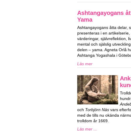
Ashtangayogans ått
Yama
Ashtangayogans åtta delar,
presenteras i en artikelserie,
värderingar, självreflektion, 
mental och själslig utvecklin
delen – yama. Agneta Orlå 
Ashtanga Yogashala i Göteb
Läs mer
Ank
kun
Trolld
hundr
Ande
och
Torbjörn Näs
vars efterf
med de tills nu okända närma
trolldom år 1669.
Läs mer ...