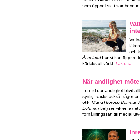
som öppnat sig i samband m
Vat
int
Vattn
läka
och k
Åsenlund
hur vi kan öppna dör
kärleksfull värld.
Läs mer ...
När andlighet möte
I en tid där andlighet blivit al
synlig, väcks också frågor 
etik.
MariaTherese Bohman Ag
Bohman
belyser vikten av ett
förhållningssätt till medial ut
Inr