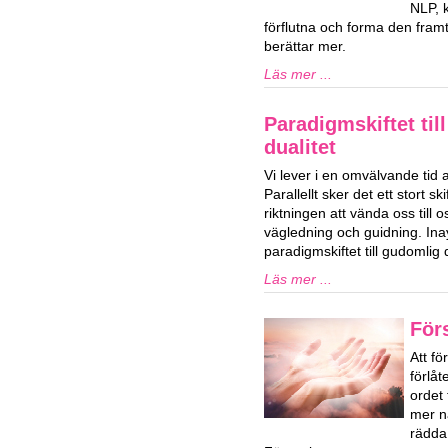
NLP, k
förflutna och forma den framti
berättar mer.
Läs mer ...
Paradigmskiftet til
dualitet
Vi lever i en omvälvande tid 
Parallellt sker det ett stort ski
riktningen att vända oss till o
vägledning och guidning. Ina
paradigmskiftet till gudomlig d
Läs mer ...
För
Att fö
förlå
ordet
mer n
rädda