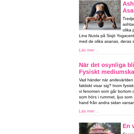
Ash
Asa
Tredj
ashta
olika
Lina Nusta
på Sisjö Yogacent
med de olika asanas, deras s
Läs mer ...
När det osynliga bli
Fysiskt mediumsk
Vad händer när andevärlden 
faktiskt visar sig? Inom fys
vi fenomen som går bortom de
som hörs i rummet, ljus som u
hand från andra sidan varsam
Läs mer ...
En v