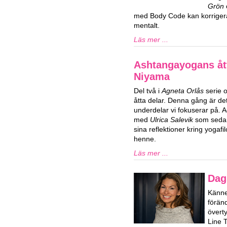
Grön
med Body Code kan korrigera
mentalt.
Läs mer ...
Ashtangayogans ått
Niyama
Del två i
Agneta Orlås
serie 
åtta delar. Denna gång är d
underdelar vi fokuserar på. 
med
Ulrica Salevik
som sedan 
sina reflektioner kring yogaf
henne.
Läs mer ...
Dag
Känner
förän
överty
Line 