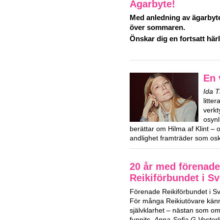
Ägarbyte!
Med anledning av ägarbyte
över sommaren.
Önskar dig en fortsatt hä
En 
Ida 
litte
verkt
osynl
berättar om Hilma af Klint – 
andlighet framträder som osk
20 år med förenade
Reikiförbundet i Sv
Förenade Reikiförbundet i Sver
För många Reikiutövare kän
självklarhet – nästan som om 
funnits.
Anna-Sofia G Vester