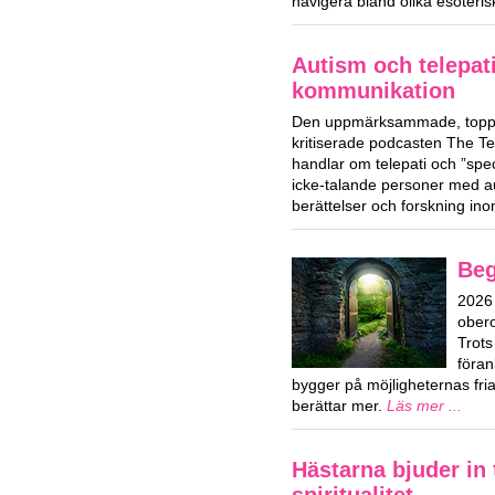
navigera bland olika esoteri
Autism och telepat
kommunikation
Den uppmärksammade, toppl
kritiserade podcasten The T
handlar om telepati och ”spe
icke-talande personer med a
berättelser och forskning i
Beg
2026 
obero
Trots
föran
bygger på möjligheternas fri
berättar mer.
Läs mer ...
Hästarna bjuder in t
spiritualitet