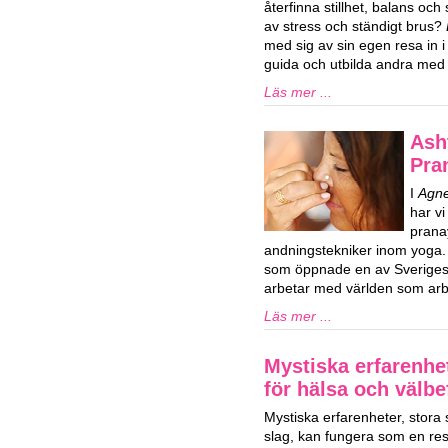
återfinna stillhet, balans och s
av stress och ständigt brus?
med sig av sin egen resa in i l
guida och utbilda andra med l
Läs mer ...
Ash
Pra
I
Agne
har vi
prana
andningstekniker inom yoga.
som öppnade en av Sveriges 
arbetar med världen som arbe
Läs mer ...
Mystiska erfarenhe
för hälsa och välb
Mystiska erfarenheter, stora
slag, kan fungera som en res