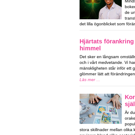
Mind
boken
de u
trans
det lilla ögonblicket som förä
Hjärtats förankring
himmel
Det sker en långsam omställn
och i vårt medvetande. Vi har
mänskligheten står inför ett g
glömmer lätt att förändringe
Läs mer ...
Kor
sjä
Är du
orake
popul
stora skillnader mellan olika