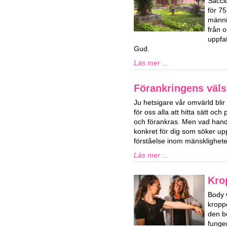
Sacci
för 7
männi
från o
uppfat
Gud.
Läs mer ...
Förankringens väls
Ju hetsigare vår omvärld blir 
för oss alla att hitta sätt och 
och förankras. Men vad hand
konkret för dig som söker upp
förståelse inom mänsklighet
Läs mer ...
Kro
Body 
kropp
den b
funge