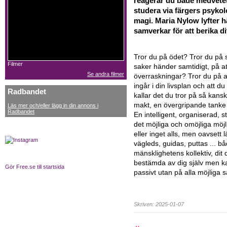
reagerar du både medvete
studera via färgers psykol
magi. Maria Nylow lyfter 
samverkar för att berika dit
Tror du på ödet? Tror du på sy
Filmer
saker händer samtidigt, på att
Se andra filmer
överraskningar? Tror du på 
ingår i din livsplan och att d
Radbandet
kallar det du tror på så kansk
makt, en övergripande tanke 
Läs mer och/eller lägg in din annons i
Radbandet
En intelligent, organiserad, 
det möjliga och omöjliga möj
eller inget alls, men oavsett
vägleds, guidas, puttas ... b
mänsklighetens kollektiv, dit 
bestämda av dig själv men k
Gör Free.se till startsida
passivt utan på alla möjliga sä
Skriven: 2025-01-07