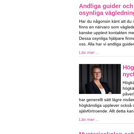
Andliga guider och 
osynliga vägledning
Har du någonsin känt att du i
finns en närvaro som vägled
kanske upplevt kontakten med
Dessa osynliga hjälpare finns 
oss. Alla har vi andliga guid
Läs mer ...
Hög
nyck
Högkä
högkän
påver
har generellt sätt lägre niv
högkänsliga upplever också o
självförtroende. Allt detta k
Läs mer ...