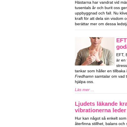
Hästarna har vandrat vid män
tusentals år och burit oss ge
uppbyggnad och fall. Nu klive
kraft för att dela sin visdom
berättar mer om dessa ledstj
EFT 
god
EFT, 
är en 
stres
tankar som håller en tillbaka i
Fredhamn
samtalar om vad ta
hjälpa oss.
Läs mer ...
Ljudets läkande kra
vibrationerna lede
Hur kan något så enkelt som l
återfinna stillhet, balans och s