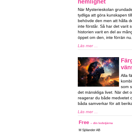
hemlighet
När Mysterieskolan grundade
tydliga att göra kunskapen ti
behövde den men att hålla d
inte förstår. Så har det vari
historien varit en del av mån
öppet om den, inte förrän nu
Läs mer ...
Fär
vän
Alla 
kombi
som sa
det mänskliga livet. När det o
reagerar du både medvetet 
båda samverkar för att berika 
Läs mer ...
Free
– din ledstjärna
M Sjölander AB