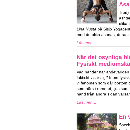
Asa
Tredj
ashta
olika
Lina Nusta
på Sisjö Yogacent
med de olika asanas, deras s
Läs mer ...
När det osynliga bli
Fysiskt mediumsk
Vad händer när andevärlden 
faktiskt visar sig? Inom fys
vi fenomen som går bortom de
som hörs i rummet, ljus som u
hand från andra sidan varsam
Läs mer ...
En v
Sacci