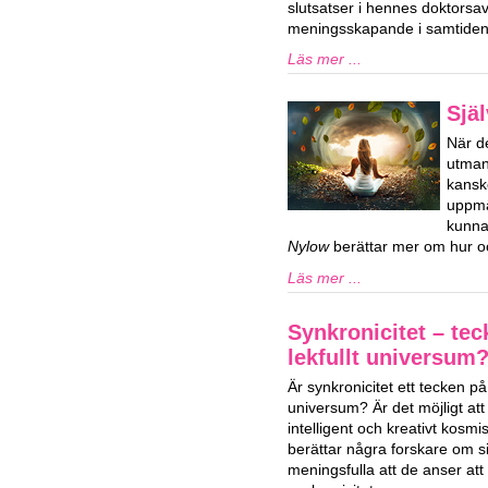
slutsatser i hennes doktorsa
meningsskapande i samtiden
Läs mer ...
Själ
När de
utman
kansk
uppmä
kunna
Nylow
berättar mer om hur oc
Läs mer ...
Synkronicitet – tec
lekfullt universum
Är synkronicitet ett tecken på e
universum? Är det möjligt att v
intelligent och kreativt kosm
berättar några forskare om s
meningsfulla att de anser att