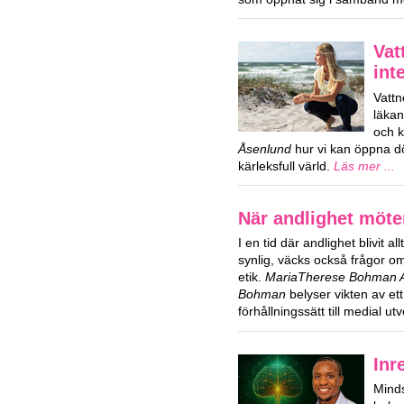
Vat
int
Vattn
läka
och k
Åsenlund
hur vi kan öppna dör
kärleksfull värld.
Läs mer ...
När andlighet möte
I en tid där andlighet blivit al
synlig, väcks också frågor 
etik.
MariaTherese Bohman Ag
Bohman
belyser vikten av ett
förhållningssätt till medial ut
Inr
Mind