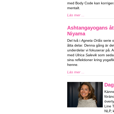
med Body Code kan korrigera
mentalt.
Läs mer ...
Ashtangayogans ått
Niyama
Del två i
Agneta Orlås
serie 
åtta delar. Denna gång är d
underdelar vi fokuserar på. 
med
Ulrica Salevik
som sedan 
sina reflektioner kring yogaf
henne.
Läs mer ...
Dag
Känner
förän
överty
Line 
NLP, k