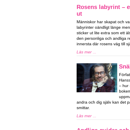
Rosens labyrint – 
ut
Människor har skapat och var
labyrinter oändligt länge men
sticker ut lite extra som ett 
den personliga och andliga 
innersta där rosens väg till s
Läs mer ...
Snä
Förfa
Hans
– hur 
boken 
uppma
andra och dig själv kan det p
smittar.
Läs mer ...