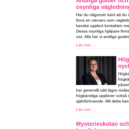
Andliga guider och 
osynliga vägledning
Har du någonsin känt att du i
finns en närvaro som vägled
kanske upplevt kontakten med
Dessa osynliga hjälpare finns 
oss. Alla har vi andliga guid
Läs mer ...
Hög
nyck
Högkä
högkän
påver
har generellt sätt lägre niv
högkänsliga upplever också o
självförtroende. Allt detta k
Läs mer ...
Mysterieskolan och