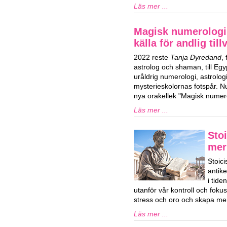
Läs mer ...
Magisk numerologi
källa för andlig till
2022 reste
Tanja Dyredand
,
astrolog och shaman, till Egy
uråldrig numerologi, astrolog
mysterieskolornas fotspår. Nu
nya orakellek "Magisk numero
Läs mer ...
Stoi
mer
Stoici
antik
i tid
utanför vår kontroll och fok
stress och oro och skapa mer
Läs mer ...