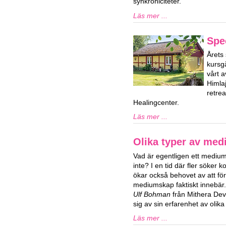
synkroniciteter.
Läs mer ...
Spe
Årets 
kursg
vårt a
Himla
retre
Healingcenter.
Läs mer ...
Olika typer av me
Vad är egentligen ett medium
inte? I en tid där fler söker 
ökar också behovet av att fö
mediumskap faktiskt innebär
Ulf Bohman
från Mithera De
sig av sin erfarenhet av oli
Läs mer ...