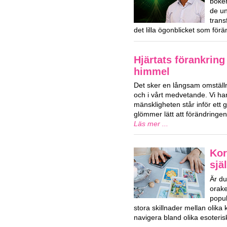
boken
de u
trans
det lilla ögonblicket som förä
Hjärtats förankring
himmel
Det sker en långsam omställn
och i vårt medvetande. Vi har
mänskligheten står inför ett g
glömmer lätt att förändringe
Läs mer ...
Kor
sjä
Är du
orake
popul
stora skillnader mellan olika
navigera bland olika esoteri