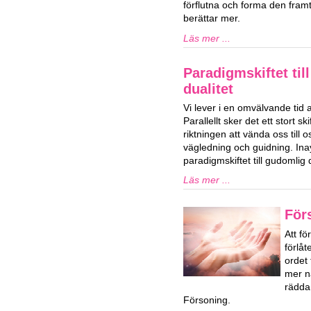
förflutna och forma den framti
berättar mer.
Läs mer ...
Paradigmskiftet til
dualitet
Vi lever i en omvälvande tid 
Parallellt sker det ett stort ski
riktningen att vända oss till o
vägledning och guidning. Ina
paradigmskiftet till gudomlig d
Läs mer ...
För
Att fö
förlå
ordet
mer n
rädda
Försoning.