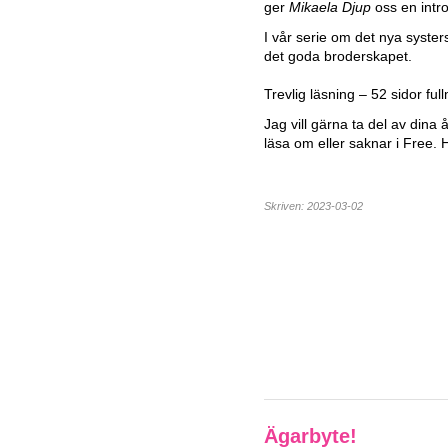
ger
Mikaela Djup
oss en intro
I vår serie om det nya syste
det goda broderskapet.
Trevlig läsning – 52 sidor fu
Jag vill gärna ta del av dina 
läsa om eller saknar i Free. 
Skriven: 2023-03-02
Ägarbyte!