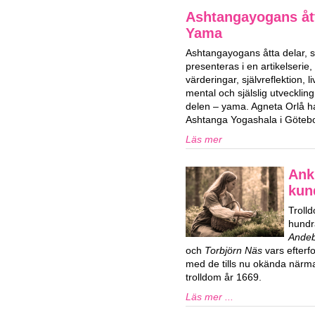
Ashtangayogans ått
Yama
Ashtangayogans åtta delar,
presenteras i en artikelserie,
värderingar, självreflektion, 
mental och själslig utvecklin
delen – yama. Agneta Orlå 
Ashtanga Yogashala i Göteb
Läs mer
Ank
kun
Trolld
hundr
Ande
och
Torbjörn Näs
vars efterf
med de tills nu okända närma
trolldom år 1669.
Läs mer ...