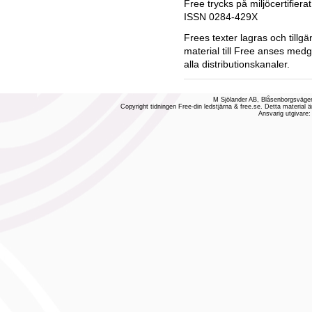
Free trycks på miljöcertifiera
ISSN 0284-429X
Frees texter lagras och tillgä
material till Free anses medg
alla distributionskanaler.
M Sjölander AB, Blåsenborgsvägen
Copyright tidningen Free-din ledstjärna & free.se. Detta material ä
Ansvarig utgivare: