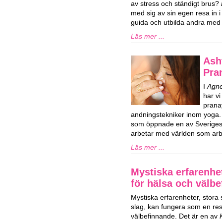
av stress och ständigt brus?
med sig av sin egen resa in i l
guida och utbilda andra med l
Läs mer ...
Ash
Pra
I
Agne
har vi
prana
andningstekniker inom yoga.
som öppnade en av Sveriges 
arbetar med världen som arbe
Läs mer ...
Mystiska erfarenhe
för hälsa och välb
Mystiska erfarenheter, stora
slag, kan fungera som en res
välbefinnande. Det är en av