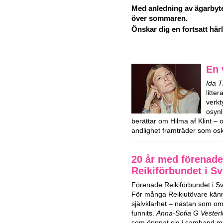
Med anledning av ägarbyte
över sommaren.
Önskar dig en fortsatt hä
En 
Ida 
litte
verkt
osynl
berättar om Hilma af Klint – 
andlighet framträder som osk
20 år med förenade
Reikiförbundet i Sv
Förenade Reikiförbundet i Sver
För många Reikiutövare kän
självklarhet – nästan som om 
funnits.
Anna-Sofia G Vester
som öppnat sig i samband m