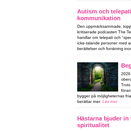
Autism och telepat
kommunikation
Den uppmärksammade, toppl
kritiserade podcasten The T
handlar om telepati och ”spe
icke-talande personer med a
berättelser och forskning i
Beg
2026 
obero
Trots
föran
bygger på möjligheternas fri
berättar mer.
Läs mer ...
Hästarna bjuder in t
spiritualitet