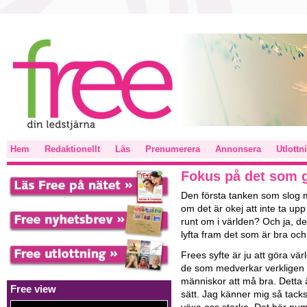
Hem
Redaktionellt
Läs
Prenumerera
Annonsera
Utlottn
Fokus på det som gö
Den första tanken som slog m
om det är okej att inte ta up
runt om i världen? Och ja, det
lyfta fram det som är bra och g
Frees syfte är ju att göra värld
de som medverkar verkligen br
människor att må bra. Detta ä
Free view
sätt. Jag känner mig så tacks