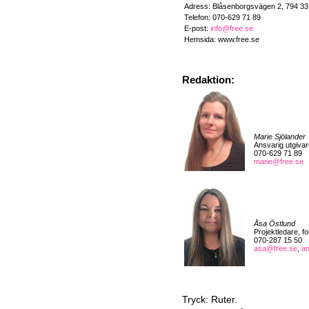
Adress: Blåsenborgsvägen 2, 794 3
Telefon: 070-629 71 89
E-post:
info@free.se
Hemsida: www.free.se
Redaktion:
Marie Sjölander
Ansvarig utgivar
070-629 71 89
marie@free.se
Åsa Östlund
Projektledare, f
070-287 15 50
asa@free.se
,
a
Tryck: Ruter.