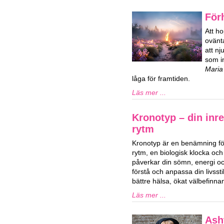
För
Att ho
ovänta
att n
som in
Maria
låga för framtiden.
Läs mer ...
Kronotyp – din inre
rytm
Kronotyp är en benämning för
rytm, en biologisk klocka och
påverkar din sömn, energi och
förstå och anpassa din livssti
bättre hälsa, ökat välbefinn
Läs mer ...
Ash