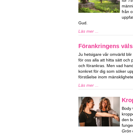
för 7
männi
från o
uppfat
Gud.
Läs mer ...
Förankringens väls
Ju hetsigare vår omvärld blir 
för oss alla att hitta sätt och 
och förankras. Men vad hand
konkret för dig som söker upp
förståelse inom mänsklighet
Läs mer ...
Kro
Body 
kropp
den b
funge
Grön