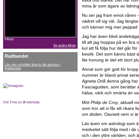
växa oss starka. Det här numr
mina år som ägare av tidnin
Nu ser jag fram emot våren –
vädret vill sig väl. Jag längt
och känner mig mer peppad än
Jag har även blivit andelsäga
Filmer
till att jag hoppas på en br
Se andra filmer
kul att få följa hur det går fö
besök. Det som känns bäst ä
Radbandet
lite honung är det ett stort pl
Läs mer och/eller lägg in din annons i
Radbandet
Annat som gör gott för kropp
nummer är bland annat serien
Agneta Orlå
denna gång har 
Fasciaguiden, som berättar a
hälsa, värk och smärta än vad 
Möt
Philip de Croy
, aktuell 
Gör Free.se till startsida
som tror att vi får ett rikare
om döden. Oavsett vem vi är o
Läs även om astrologi som är 
medvetet sätt följa med i de
och i den yttre världen, och 